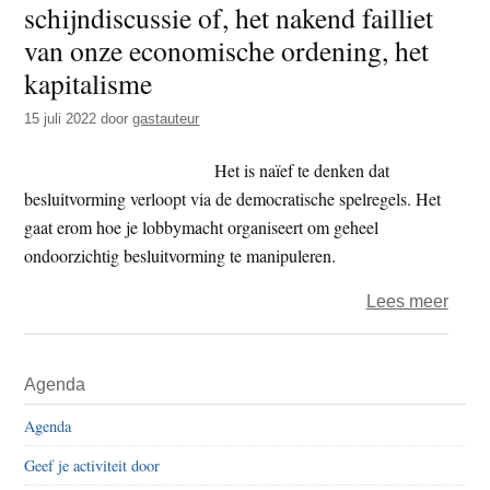
schijndiscussie of, het nakend failliet
t
e
van onze economische ordening, het
e
s
kapitalisme
i
t
15 juli 2022
door
gastauteur
e
Het is naïef te denken dat
besluitvorming verloopt via de democratische spelregels. Het
gaat erom hoe je lobbymacht organiseert om geheel
ondoorzichtig besluitvorming te manipuleren.
over
Lees meer
Bove
vs
Primaire
Agenda
onder
Sidebar
een
Agenda
schij
Geef je activiteit door
of,