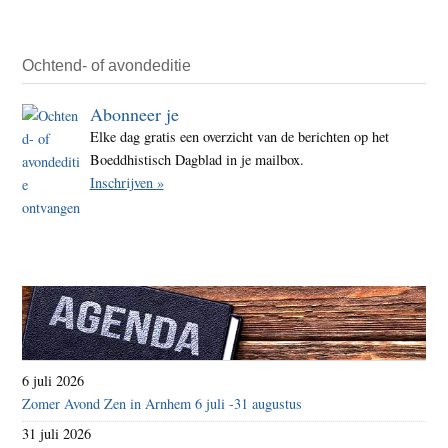
het
nake
faillie
Ochtend- of avondeditie
van
Abonneer je
onze
Elke dag gratis een overzicht van de berichten op het
econ
Boeddhistisch Dagblad in je mailbox.
orden
Inschrijven »
het
kapit
6 juli 2026
Zomer Avond Zen in Arnhem 6 juli -31 augustus
31 juli 2026