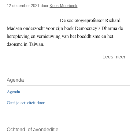
t
12 december 2021
door
Kees Moerbeek
e
e
s
De sociologieprofessor Richard
i
Madsen onderzocht voor zijn boek Democracy’s Dharma de
t
heropleving en vernieuwing van het boeddhisme en het
e
daoïsme in Taiwan.
over
Lees meer
Dhar
en
Primaire
Agenda
demo
Sidebar
Agenda
Geef je activiteit door
Ochtend- of avondeditie