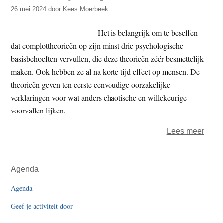
t
26 mei 2024
door
Kees Moerbeek
e
e
s
Het is belangrijk om te beseffen
i
dat complottheorieën op zijn minst drie psychologische
t
basisbehoeften vervullen, die deze theorieën zéér besmettelijk
e
maken. Ook hebben ze al na korte tijd effect op mensen. De
theorieën geven ten eerste eenvoudige oorzakelijke
verklaringen voor wat anders chaotische en willekeurige
voorvallen lijken.
over
Lees meer
Immu
tege
Primaire
Agenda
nepn
Sidebar
Agenda
Geef je activiteit door