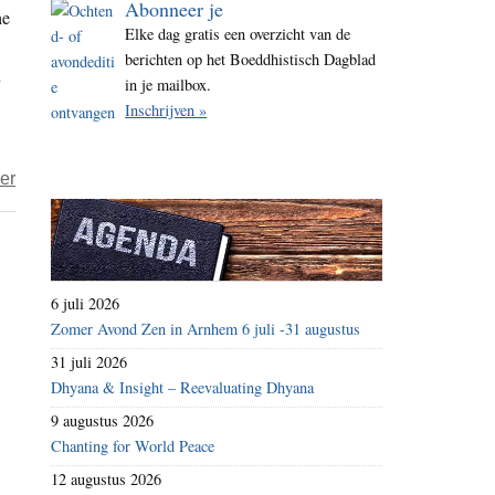
Abonneer je
he
i
Elke dag gratis een overzicht van de
t
berichten op het Boeddhistisch Dagblad
n
e
in je mailbox.
Inschrijven »
over
er
De
zware
grond
van
6 juli 2026
Palestina
Zomer Avond Zen in Arnhem 6 juli -31 augustus
31 juli 2026
Dhyana & Insight – Reevaluating Dhyana
9 augustus 2026
Chanting for World Peace
12 augustus 2026