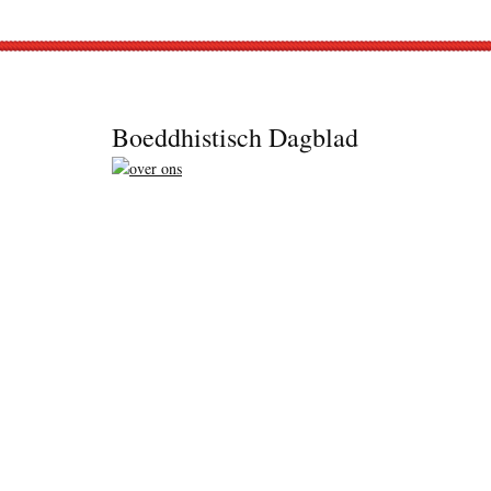
Footer
Boeddhistisch Dagblad