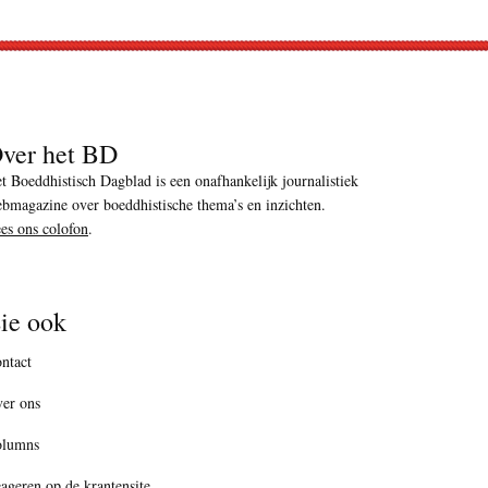
ver het BD
t Boeddhistisch Dagblad is een onafhankelijk journalistiek
bmagazine over boeddhistische thema’s en inzichten.
es ons colofon
.
ie ook
ntact
er ons
olumns
ageren op de krantensite