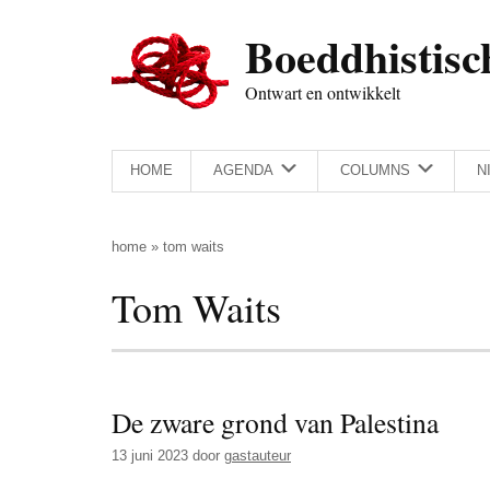
Door
Skip
Spring
Spring
Boeddhistisc
naar
to
naar
naar
de
secondary
de
de
Ontwart en ontwikkelt
hoofd
menu
eerste
voettekst
inhoud
sidebar
HOME
AGENDA
COLUMNS
N
home
»
tom waits
Tom Waits
De zware grond van Palestina
13 juni 2023
door
gastauteur