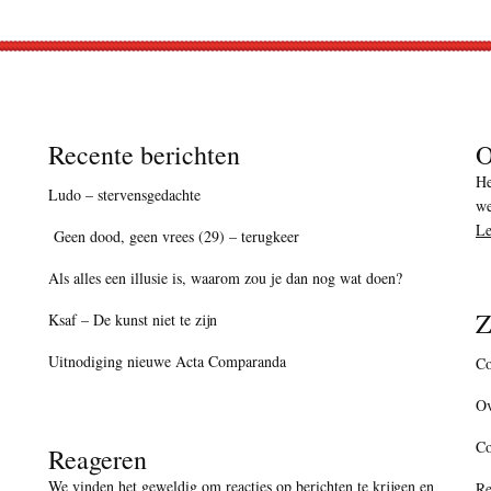
Recente berichten
O
He
Ludo – stervensgedachte
we
Le
Geen dood, geen vrees (29) – terugkeer
Als alles een illusie is, waarom zou je dan nog wat doen?
Z
Ksaf – De kunst niet te zijn
Uitnodiging nieuwe Acta Comparanda
Co
Ov
C
Reageren
We vinden het geweldig om reacties op berichten te krijgen en
Re