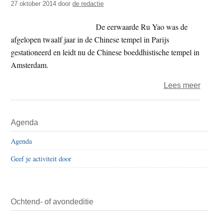
27 oktober 2014
door
de redactie
De eerwaarde Ru Yao was de
afgelopen twaalf jaar in de Chinese tempel in Parijs
gestationeerd en leidt nu de Chinese boeddhistische tempel in
Amsterdam.
over
Lees meer
BUN
voorzi
Primaire
Agenda
Ritm
Sidebar
ontm
Agenda
abdis
Geef je activiteit door
Ru
Yao
temp
Zeedi
Ochtend- of avondeditie