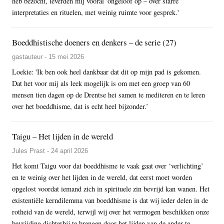
heb bezocht, leverden mij vooral 'ongeloof op – over starre
interpretaties en rituelen, met weinig ruimte voor gesprek.'
Boeddhistische doeners en denkers – de serie (27)
gastauteur - 15 mei 2026
Loekie: 'Ik ben ook heel dankbaar dat dit op mijn pad is gekomen.
Dat het voor mij als leek mogelijk is om met een groep van 60
mensen tien dagen op de Drentse hei samen te mediteren en te leren
over het boeddhisme, dat is echt heel bijzonder.’
Taigu – Het lijden in de wereld
Jules Prast - 24 april 2026
Het komt Taigu voor dat boeddhisme te vaak gaat over ‘verlichting’
en te weinig over het lijden in de wereld, dat eerst moet worden
opgelost voordat iemand zich in spirituele zin bevrijd kan wanen. Het
existentiële kerndilemma van boeddhisme is dat wij ieder delen in de
rotheid van de wereld, terwijl wij over het vermogen beschikken onze
bevrijding dichterbij te brengen door het lijden van de ander te