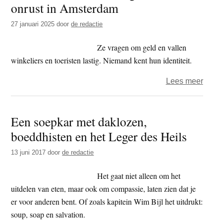
onrust in Amsterdam
t
e
e
s
27 januari 2025
door
de redactie
i
Ze vragen om geld en vallen
t
winkeliers en toeristen lastig. Niemand kent hun identiteit.
e
over
Lees meer
Vree
monn
Een soepkar met daklozen,
zorg
boeddhisten en het Leger des Heils
voor
onrus
13 juni 2017
door
de redactie
in
Amst
Het gaat niet alleen om het
uitdelen van eten, maar ook om compassie, laten zien dat je
er voor anderen bent. Of zoals kapitein Wim Bijl het uitdrukt:
soup, soap en salvation.