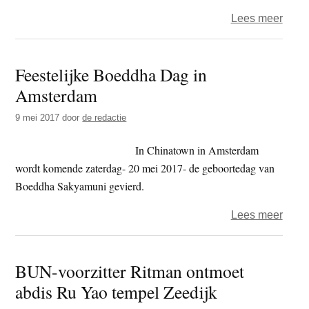
over
Lees meer
Een
soep
Feestelijke Boeddha Dag in
met
Amsterdam
daklo
boed
9 mei 2017
door
de redactie
en
het
In Chinatown in Amsterdam
Lege
wordt komende zaterdag- 20 mei 2017- de geboortedag van
des
Boeddha Sakyamuni gevierd.
Heils
over
Lees meer
Feest
Boed
BUN-voorzitter Ritman ontmoet
Dag
abdis Ru Yao tempel Zeedijk
in
Amst