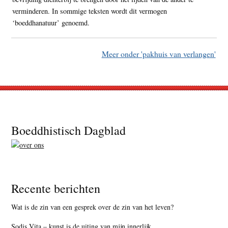
verminderen. In sommige teksten wordt dit vermogen
‘boeddhanatuur’ genoemd.
Meer onder 'pakhuis van verlangen'
Footer
Boeddhistisch Dagblad
Recente berichten
Wat is de zin van een gesprek over de zin van het leven?
Sodis Vita – kunst is de uiting van mijn innerlijk