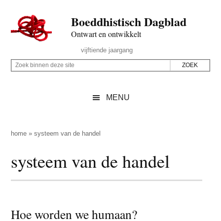
Door
Skip
Spring
Spring
Boeddhistisch Dagblad
naar
to
naar
naar
de
secondary
de
de
Ontwart en ontwikkelt
hoofd
menu
eerste
voettekst
Header
vijftiende jaargang
inhoud
sidebar
Rechts
Z
Z
o
o
e
e
MENU
k
k
b
o
i
p
home
»
systeem van de handel
n
d
systeem van de handel
n
e
e
z
n
e
d
s
e
Hoe worden we humaan?
i
z