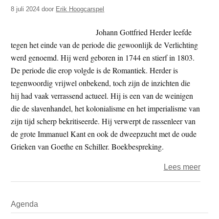
t
8 juli 2024
door
Erik Hoogcarspel
e
e
s
Johann Gottfried Herder leefde
i
tegen het einde van de periode die gewoonlijk de Verlichting
t
werd genoemd. Hij werd geboren in 1744 en stierf in 1803.
e
De periode die erop volgde is de Romantiek. Herder is
tegenwoordig vrijwel onbekend, toch zijn de inzichten die
hij had vaak verrassend actueel. Hij is een van de weinigen
die de slavenhandel, het kolonialisme en het imperialisme van
zijn tijd scherp bekritiseerde. Hij verwerpt de rassenleer van
de grote Immanuel Kant en ook de dweepzucht met de oude
Grieken van Goethe en Schiller. Boekbespreking.
over
Lees meer
Hoe
word
Primaire
Agenda
we
Sidebar
huma