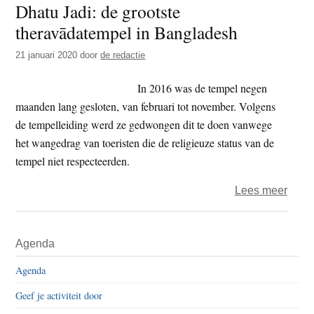
Dhatu Jadi: de grootste
t
e
theravādatempel in Bangladesh
e
s
i
21 januari 2020
door
de redactie
t
In 2016 was de tempel negen
e
maanden lang gesloten, van februari tot november. Volgens
de tempelleiding werd ze gedwongen dit te doen vanwege
het wangedrag van toeristen die de religieuze status van de
tempel niet respecteerden.
over
Lees meer
Toeri
terro
Primaire
Agenda
Boed
Sidebar
Dhat
Agenda
Jadi:
Geef je activiteit door
de