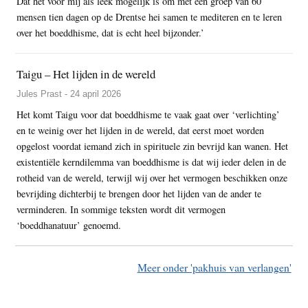
Dat het voor mij als leek mogelijk is om met een groep van 60
mensen tien dagen op de Drentse hei samen te mediteren en te leren
over het boeddhisme, dat is echt heel bijzonder.’
Taigu – Het lijden in de wereld
Jules Prast - 24 april 2026
Het komt Taigu voor dat boeddhisme te vaak gaat over ‘verlichting’
en te weinig over het lijden in de wereld, dat eerst moet worden
opgelost voordat iemand zich in spirituele zin bevrijd kan wanen. Het
existentiële kerndilemma van boeddhisme is dat wij ieder delen in de
rotheid van de wereld, terwijl wij over het vermogen beschikken onze
bevrijding dichterbij te brengen door het lijden van de ander te
verminderen. In sommige teksten wordt dit vermogen
‘boeddhanatuur’ genoemd.
Meer onder 'pakhuis van verlangen'