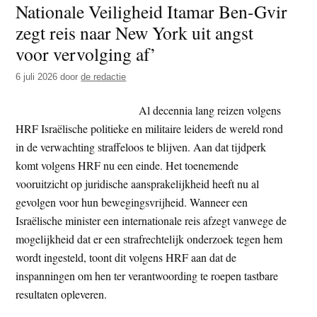
Nationale Veiligheid Itamar Ben-Gvir
t
e
zegt reis naar New York uit angst
e
s
voor vervolging af’
i
t
6 juli 2026
door
de redactie
e
Al decennia lang reizen volgens
HRF Israëlische politieke en militaire leiders de wereld rond
in de verwachting straffeloos te blijven. Aan dat tijdperk
komt volgens HRF nu een einde. Het toenemende
vooruitzicht op juridische aansprakelijkheid heeft nu al
gevolgen voor hun bewegingsvrijheid. Wanneer een
Israëlische minister een internationale reis afzegt vanwege de
mogelijkheid dat er een strafrechtelijk onderzoek tegen hem
wordt ingesteld, toont dit volgens HRF aan dat de
inspanningen om hen ter verantwoording te roepen tastbare
resultaten opleveren.