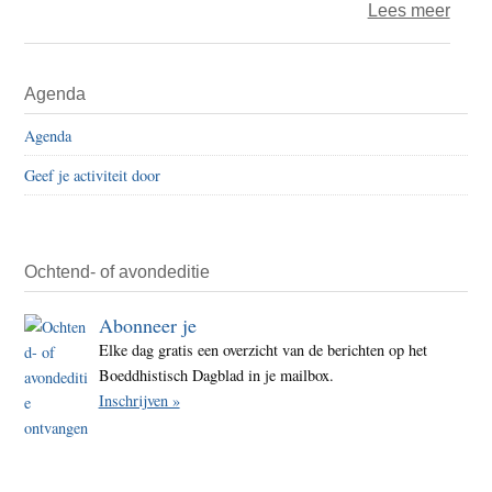
over
Lees meer
HRF
–
Primaire
Agenda
‘Isra
Sidebar
minis
Agenda
van
Geef je activiteit door
Natio
Veili
Itama
Ben-
Ochtend- of avondeditie
Gvir
Abonneer je
zegt
Elke dag gratis een overzicht van de berichten op het
reis
Boeddhistisch Dagblad in je mailbox.
naar
Inschrijven »
New
York
uit