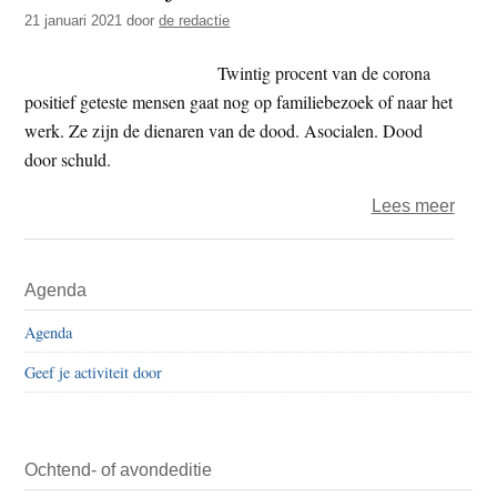
t
21 januari 2021
door
de redactie
e
e
s
Twintig procent van de corona
i
positief geteste mensen gaat nog op familiebezoek of naar het
t
werk. Ze zijn de dienaren van de dood. Asocialen. Dood
e
door schuld.
over
Lees meer
Coro
–
Primaire
Agenda
blijf
Sidebar
thuis
Agenda
en
Geef je activiteit door
in
leven
Ochtend- of avondeditie