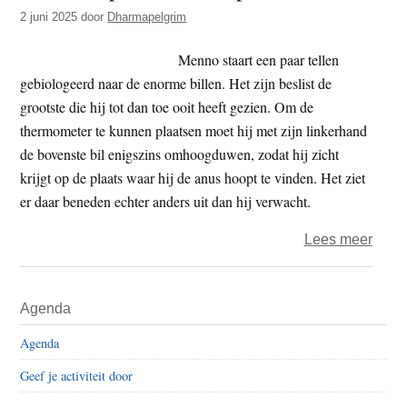
t
2 juni 2025
door
Dharmapelgrim
e
e
s
Menno staart een paar tellen
i
gebiologeerd naar de enorme billen. Het zijn beslist de
t
grootste die hij tot dan toe ooit heeft gezien. Om de
e
thermometer te kunnen plaatsen moet hij met zijn linkerhand
de bovenste bil enigszins omhoogduwen, zodat hij zicht
krijgt op de plaats waar hij de anus hoopt te vinden. Het ziet
er daar beneden echter anders uit dan hij verwacht.
over
Lees meer
Menn
–
Primaire
Agenda
pre-
Sidebar
klini
Agenda
perio
Geef je activiteit door