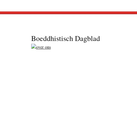
Footer
Boeddhistisch Dagblad