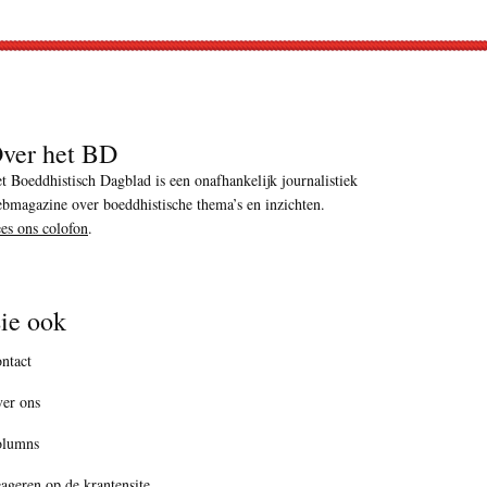
ver het BD
t Boeddhistisch Dagblad is een onafhankelijk journalistiek
bmagazine over boeddhistische thema’s en inzichten.
es ons colofon
.
ie ook
ntact
er ons
olumns
ageren op de krantensite