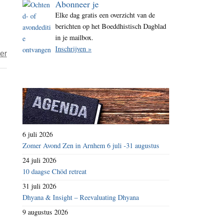
Abonneer je
i
Elke dag gratis een overzicht van de
t
berichten op het Boeddhistisch Dagblad
e
in je mailbox.
Inschrijven »
over
er
Immuun
tegen
nepnieuws
6 juli 2026
Zomer Avond Zen in Arnhem 6 juli -31 augustus
24 juli 2026
10 daagse Chöd retreat
31 juli 2026
Dhyana & Insight – Reevaluating Dhyana
9 augustus 2026