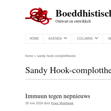
Door
Skip
Spring
Spring
Boeddhistisc
naar
to
naar
naar
de
secondary
de
de
Ontwart en ontwikkelt
hoofd
menu
eerste
voettekst
inhoud
sidebar
HOME
AGENDA
COLUMNS
N
home
»
sandy hook-complottheorie
Sandy Hook-complotthe
Immuun tegen nepnieuws
26 mei 2024
door
Kees Moerbeek