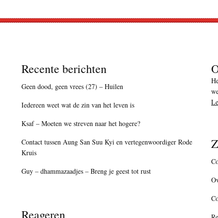
Recente berichten
O
He
Geen dood, geen vrees (27) – Huilen
we
Le
Iedereen weet wat de zin van het leven is
Ksaf – Moeten we streven naar het hogere?
Z
Contact tussen Aung San Suu Kyi en vertegenwoordiger Rode
Kruis
Co
Guy – dhammazaadjes – Breng je geest tot rust
Ov
C
Reageren
Re