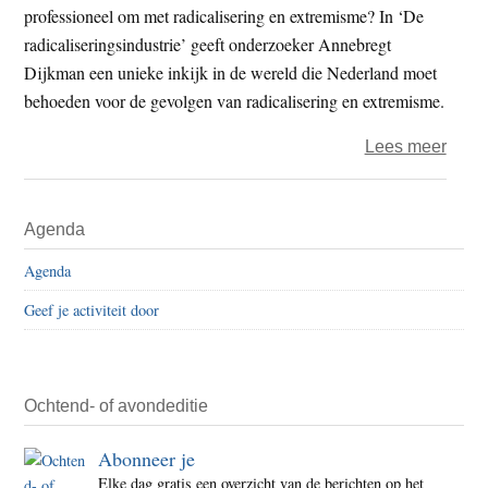
professioneel om met radicalisering en extremisme? In ‘De
radicaliseringsindustrie’ geeft onderzoeker Annebregt
Dijkman een unieke inkijk in de wereld die Nederland moet
behoeden voor de gevolgen van radicalisering en extremisme.
over
Lees meer
Boek
–
Primaire
Agenda
‘De
Sidebar
radic
Agenda
|
Geef je activiteit door
Van
pioni
naar
profe
Ochtend- of avondeditie
Abonneer je
Elke dag gratis een overzicht van de berichten op het