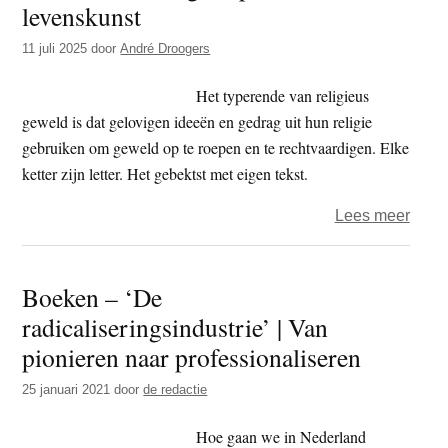
levenskunst
t
e
e
s
11 juli 2025
door
André Droogers
i
Het typerende van religieus
t
geweld is dat gelovigen ideeën en gedrag uit hun religie
e
gebruiken om geweld op te roepen en te rechtvaardigen. Elke
ketter zijn letter. Het gebektst met eigen tekst.
over
Lees meer
Ontra
–
Boeken – ‘De
Spel
radicaliseringsindustrie’ | Van
als
leven
pionieren naar professionaliseren
25 januari 2021
door
de redactie
Hoe gaan we in Nederland