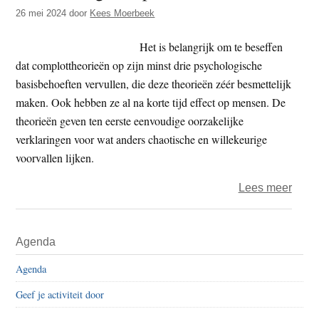
t
26 mei 2024
door
Kees Moerbeek
e
e
s
Het is belangrijk om te beseffen
i
dat complottheorieën op zijn minst drie psychologische
t
basisbehoeften vervullen, die deze theorieën zéér besmettelijk
e
maken. Ook hebben ze al na korte tijd effect op mensen. De
theorieën geven ten eerste eenvoudige oorzakelijke
verklaringen voor wat anders chaotische en willekeurige
voorvallen lijken.
over
Lees meer
Immu
tege
Primaire
Agenda
nepn
Sidebar
Agenda
Geef je activiteit door