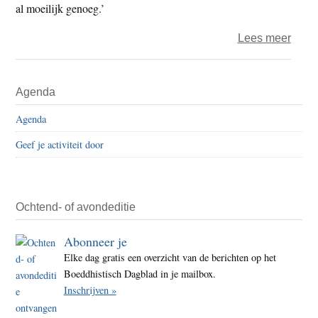
al moeilijk genoeg.’
over
Lees meer
Eeuw
ziel
Primaire
Agenda
of
Sidebar
ontwi
Agenda
karm
Geef je activiteit door
wat
kunn
we
erme
Ochtend- of avondeditie
Abonneer je
Elke dag gratis een overzicht van de berichten op het
Boeddhistisch Dagblad in je mailbox.
Inschrijven »