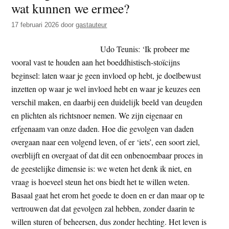
wat kunnen we ermee?
t
e
e
s
17 februari 2026
door
gastauteur
i
Udo Teunis: ‘Ik probeer me
t
vooral vast te houden aan het boeddhistisch-stoïcijns
e
beginsel: laten waar je geen invloed op hebt, je doelbewust
inzetten op waar je wel invloed hebt en waar je keuzes een
verschil maken, en daarbij een duidelijk beeld van deugden
en plichten als richtsnoer nemen. We zijn eigenaar en
erfgenaam van onze daden. Hoe die gevolgen van daden
overgaan naar een volgend leven, of er ‘iets’, een soort ziel,
overblijft en overgaat of dat dit een onbenoembaar proces in
de geestelijke dimensie is: we weten het denk ik niet, en
vraag is hoeveel steun het ons biedt het te willen weten.
Basaal gaat het erom het goede te doen en er dan maar op te
vertrouwen dat dat gevolgen zal hebben, zonder daarin te
willen sturen of beheersen, dus zonder hechting. Het leven is