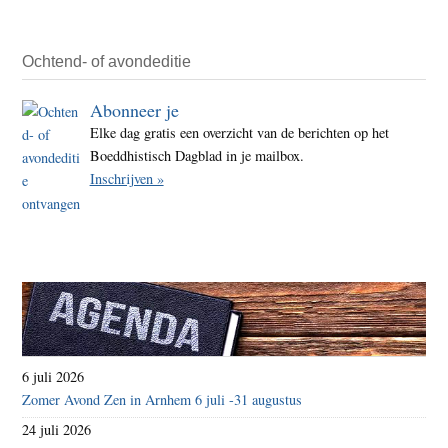
verdu
5
milja
Ochtend- of avondeditie
mens
Abonneer je
arme
Elke dag gratis een overzicht van de berichten op het
Boeddhistisch Dagblad in je mailbox.
Inschrijven »
6 juli 2026
Zomer Avond Zen in Arnhem 6 juli -31 augustus
24 juli 2026