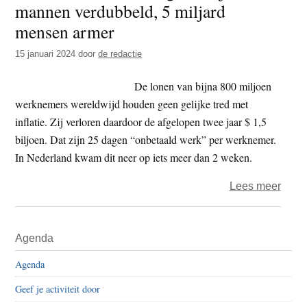
mannen verdubbeld, 5 miljard
t
e
mensen armer
e
s
i
15 januari 2024
door
de redactie
t
De lonen van bijna 800 miljoen
e
werknemers wereldwijd houden geen gelijke tred met
inflatie. Zij verloren daardoor de afgelopen twee jaar $ 1,5
biljoen. Dat zijn 25 dagen “onbetaald werk” per werknemer.
In Nederland kwam dit neer op iets meer dan 2 weken.
over
Lees meer
Oxfa
Novib
Primaire
Agenda
Verm
Sidebar
5
Agenda
rijkst
Geef je activiteit door
mann