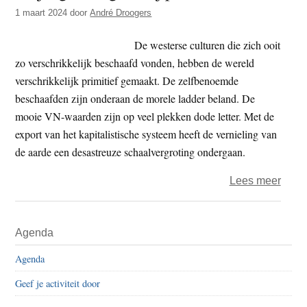
t
1 maart 2024
door
André Droogers
e
e
s
De westerse culturen die zich ooit
i
zo verschrikkelijk beschaafd vonden, hebben de wereld
t
verschrikkelijk primitief gemaakt. De zelfbenoemde
e
beschaafden zijn onderaan de morele ladder beland. De
mooie VN-waarden zijn op veel plekken dode letter. Met de
export van het kapitalistische systeem heeft de vernieling van
de aarde een desastreuze schaalvergroting ondergaan.
over
Lees meer
Vrijd
–
Primaire
Agenda
Wij
Sidebar
primi
Agenda
Geef je activiteit door