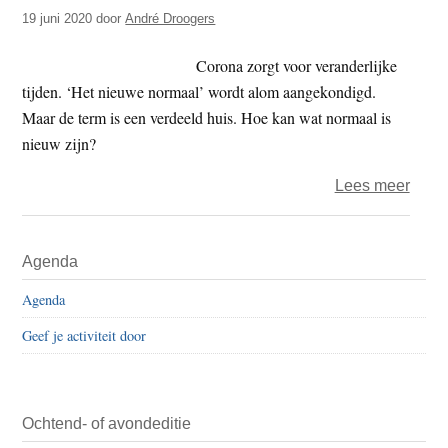
t
19 juni 2020
door
André Droogers
e
e
s
Corona zorgt voor veranderlijke
i
tijden. ‘Het nieuwe normaal’ wordt alom aangekondigd.
t
Maar de term is een verdeeld huis. Hoe kan wat normaal is
e
nieuw zijn?
over
Lees meer
Het
nieu
Primaire
Agenda
norm
Sidebar
Agenda
Geef je activiteit door
Ochtend- of avondeditie