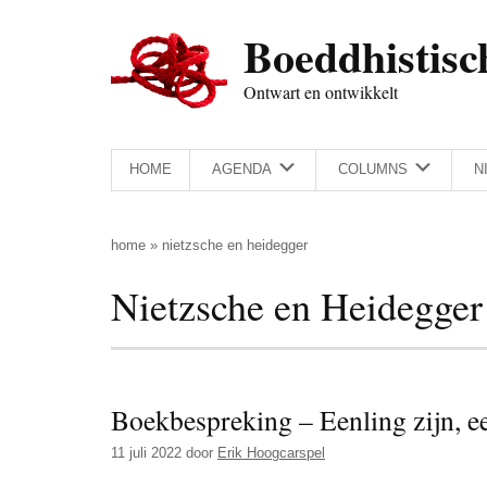
Door
Skip
Spring
Spring
Boeddhistisc
naar
to
naar
naar
de
secondary
de
de
Ontwart en ontwikkelt
hoofd
menu
eerste
voettekst
inhoud
sidebar
HOME
AGENDA
COLUMNS
N
home
»
nietzsche en heidegger
Nietzsche en Heidegger
Boekbespreking – Eenling zijn, ee
11 juli 2022
door
Erik Hoogcarspel