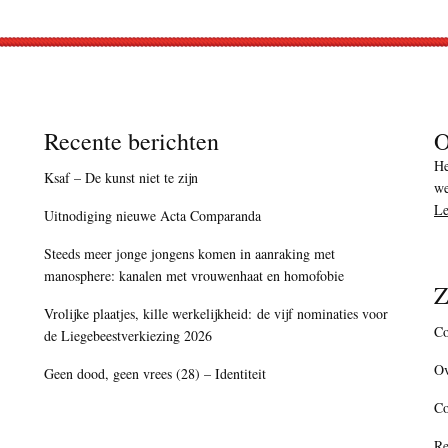
Recente berichten
O
He
Ksaf – De kunst niet te zijn
we
Le
Uitnodiging nieuwe Acta Comparanda
Steeds meer jonge jongens komen in aanraking met
manosphere: kanalen met vrouwenhaat en homofobie
Z
Vrolijke plaatjes, kille werkelijkheid: de vijf nominaties voor
Co
de Liegebeestverkiezing 2026
Ov
Geen dood, geen vrees (28) – Identiteit
C
Re