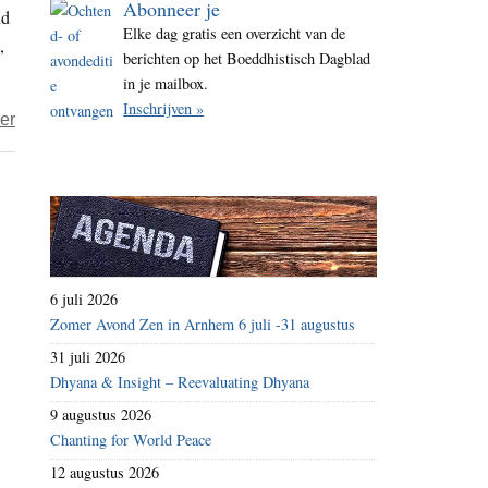
Abonneer je
nd
i
Elke dag gratis een overzicht van de
,
t
berichten op het Boeddhistisch Dagblad
e
in je mailbox.
Inschrijven »
over
er
Boekbespreking
–
Eenling
zijn,
een
filosofische
6 juli 2026
uitdaging
Zomer Avond Zen in Arnhem 6 juli -31 augustus
31 juli 2026
Dhyana & Insight – Reevaluating Dhyana
9 augustus 2026
Chanting for World Peace
12 augustus 2026