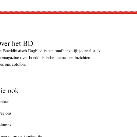
ver het BD
t Boeddhistisch Dagblad is een onafhankelijk journalistiek
bmagazine over boeddhistische thema’s en inzichten.
es ons colofon
.
ie ook
ntact
er ons
olumns
ageren op de krantensite