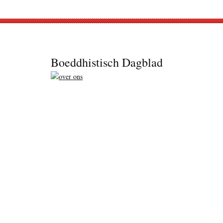
Footer
Boeddhistisch Dagblad