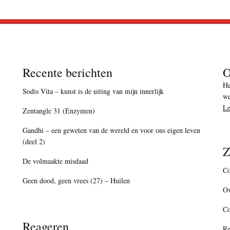
Recente berichten
O
He
Sodis Vita – kunst is de uiting van mijn innerlijk
we
Le
Zentangle 31 (Enzymen)
Gandhi – een geweten van de wereld en voor ons eigen leven
(deel 2)
Z
De volmaakte misdaad
Co
Geen dood, geen vrees (27) – Huilen
Ov
C
Reageren
Re