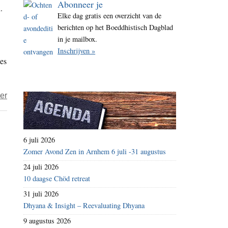
Abonneer je
.
i
Elke dag gratis een overzicht van de
t
berichten op het Boeddhistisch Dagblad
e
in je mailbox.
Inschrijven »
ges
over
er
Monastiek
leven
heeft
6 juli 2026
een
Zomer Avond Zen in Arnhem 6 juli -31 augustus
betekenis
24 juli 2026
voor
10 daagse Chöd retreat
mens
31 juli 2026
en
Dhyana & Insight – Reevaluating Dhyana
maatschappij
9 augustus 2026