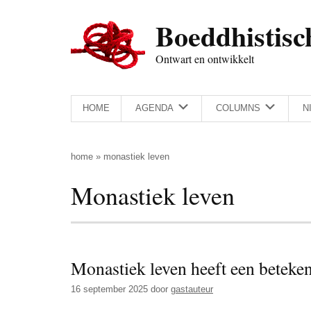
Door
Skip
Spring
Spring
Boeddhistisc
naar
to
naar
naar
de
secondary
de
de
Ontwart en ontwikkelt
hoofd
menu
eerste
voettekst
inhoud
sidebar
HOME
AGENDA
COLUMNS
N
home
»
monastiek leven
Monastiek leven
Monastiek leven heeft een beteke
16 september 2025
door
gastauteur