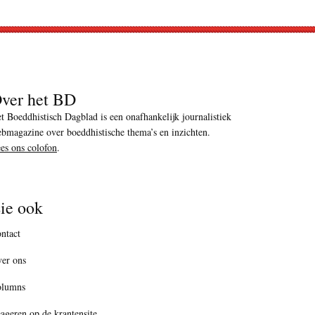
ver het BD
t Boeddhistisch Dagblad is een onafhankelijk journalistiek
bmagazine over boeddhistische thema’s en inzichten.
es ons colofon
.
ie ook
ntact
er ons
olumns
ageren op de krantensite