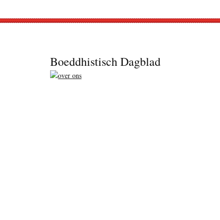
Footer
Boeddhistisch Dagblad