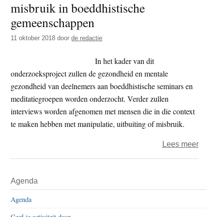
misbruik in boeddhistische
t
e
gemeenschappen
e
s
i
11 oktober 2018
door
de redactie
t
In het kader van dit
e
onderzoeksproject zullen de gezondheid en mentale
gezondheid van deelnemers aan boeddhistische seminars en
meditatiegroepen worden onderzocht. Verder zullen
interviews worden afgenomen met mensen die in die context
te maken hebben met manipulatie, uitbuiting of misbruik.
over
Lees meer
Duits
onde
Primaire
Agenda
naar
Sidebar
onde
Agenda
meer
Geef je activiteit door