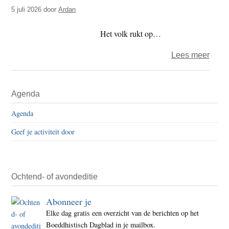
t
5 juli 2026
door
Ardan
e
e
s
Het volk rukt op…
i
t
over
Lees meer
e
Arda
–
Primaire
Agenda
Medic
Sidebar
hebz
Agenda
Geef je activiteit door
Ochtend- of avondeditie
Abonneer je
Elke dag gratis een overzicht van de berichten op het
Boeddhistisch Dagblad in je mailbox.