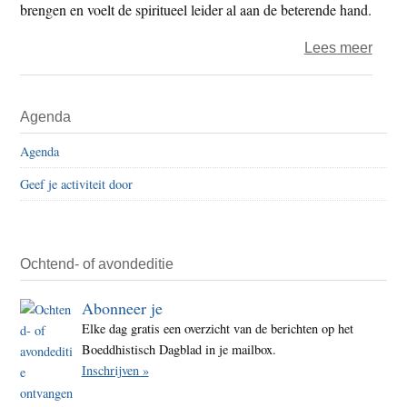
brengen en voelt de spiritueel leider al aan de beterende hand.
over
Lees meer
Dalai
Lam
Primaire
Agenda
(83)
Sidebar
met
Agenda
longi
Geef je activiteit door
in
zieke
opge
Ochtend- of avondeditie
Abonneer je
Elke dag gratis een overzicht van de berichten op het
Boeddhistisch Dagblad in je mailbox.
Inschrijven »