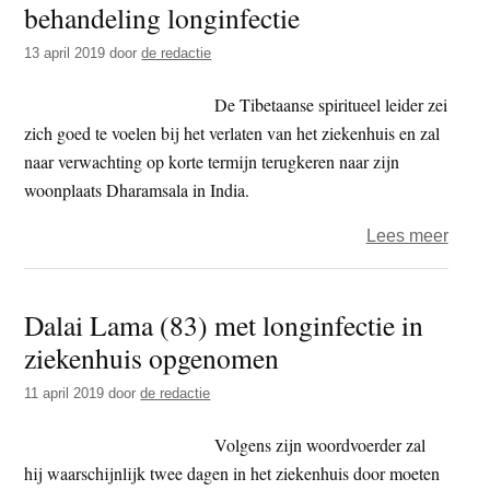
behandeling longinfectie
t
e
e
s
13 april 2019
door
de redactie
i
De Tibetaanse spiritueel leider zei
t
zich goed te voelen bij het verlaten van het ziekenhuis en zal
e
naar verwachting op korte termijn terugkeren naar zijn
woonplaats Dharamsala in India.
over
Lees meer
Dalai
Lam
Dalai Lama (83) met longinfectie in
weer
ziekenhuis opgenomen
uit
zieke
11 april 2019
door
de redactie
na
beha
Volgens zijn woordvoerder zal
longi
hij waarschijnlijk twee dagen in het ziekenhuis door moeten