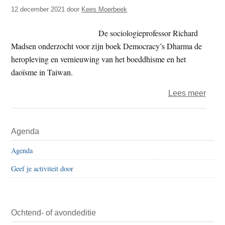
t
12 december 2021
door
Kees Moerbeek
e
e
s
De sociologieprofessor Richard
i
Madsen onderzocht voor zijn boek Democracy’s Dharma de
t
heropleving en vernieuwing van het boeddhisme en het
e
daoïsme in Taiwan.
over
Lees meer
Dhar
en
Primaire
Agenda
demo
Sidebar
Agenda
Geef je activiteit door
Ochtend- of avondeditie