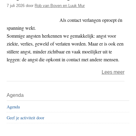
t
7 juli 2026
door
Rob van Boven en Luuk Mur
e
e
s
Als contact verlangen oproept én
i
spanning wekt.
t
Sommige angsten herkennen we gemakkelijk: angst voor
e
ziekte, verlies, geweld of verlaten worden. Maar er is ook een
stillere angst, minder zichtbaar en vaak moeilijker uit te
leggen: de angst die opkomt in contact met andere mensen.
over
Lees meer
Angs
voor
Primaire
Agenda
onze
Sidebar
angst
Agenda
Geef je activiteit door