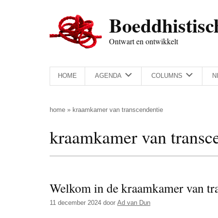
Door
Skip
Spring
Spring
Boeddhistisc
naar
to
naar
naar
de
secondary
de
de
Ontwart en ontwikkelt
hoofd
menu
eerste
voettekst
inhoud
sidebar
HOME
AGENDA
COLUMNS
N
home
»
kraamkamer van transcendentie
kraamkamer van transc
Welkom in de kraamkamer van tr
11 december 2024
door
Ad van Dun