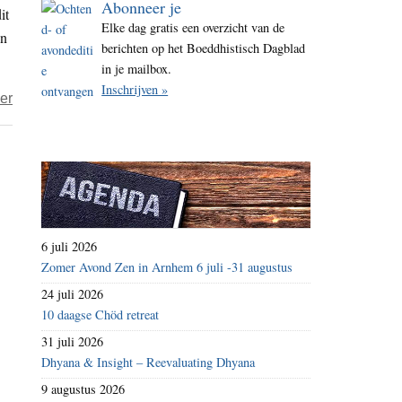
Abonneer je
it
i
Elke dag gratis een overzicht van de
en
t
berichten op het Boeddhistisch Dagblad
e
in je mailbox.
Inschrijven »
over
er
Welkom
in
de
kraamkamer
van
transcendentie
6 juli 2026
Zomer Avond Zen in Arnhem 6 juli -31 augustus
24 juli 2026
10 daagse Chöd retreat
31 juli 2026
Dhyana & Insight – Reevaluating Dhyana
9 augustus 2026