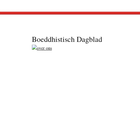
Footer
Boeddhistisch Dagblad