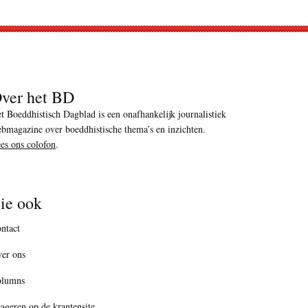
ver het BD
t Boeddhistisch Dagblad is een onafhankelijk journalistiek
bmagazine over boeddhistische thema’s en inzichten.
es ons colofon
.
ie ook
ntact
er ons
olumns
ageren op de krantensite