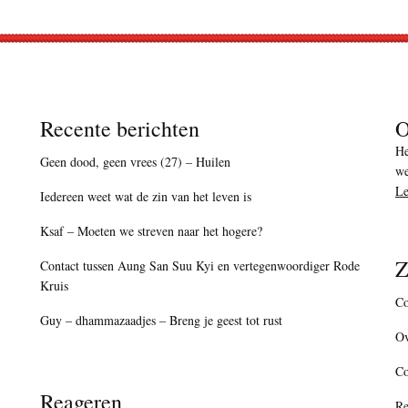
Recente berichten
O
He
Geen dood, geen vrees (27) – Huilen
we
Le
Iedereen weet wat de zin van het leven is
Ksaf – Moeten we streven naar het hogere?
Z
Contact tussen Aung San Suu Kyi en vertegenwoordiger Rode
Kruis
Co
Guy – dhammazaadjes – Breng je geest tot rust
Ov
C
Reageren
Re