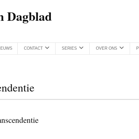
h Dagblad
IEUWS
CONTACT
SERIES
OVER ONS
P
endentie
anscendentie