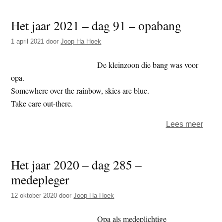
jaar
Het jaar 2021 – dag 91 – opabang
2021
–
1 april 2021
door
Joop Ha Hoek
dag
273
De kleinzoon die bang was voor
–
opa.
wolv
Somewhere over the rainbow, skies are blue.
Take care out-there.
over
Lees meer
Het
jaar
Het jaar 2020 – dag 285 –
2021
medepleger
–
dag
12 oktober 2020
door
Joop Ha Hoek
91
–
Opa als medeplichtige