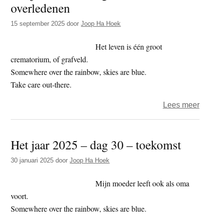
overledenen
t
e
e
s
15 september 2025
door
Joop Ha Hoek
i
Het leven is één groot
t
crematorium, of grafveld.
e
Somewhere over the rainbow, skies are blue.
Take care out-there.
over
Lees meer
Het
jaar
Het jaar 2025 – dag 30 – toekomst
2025
–
30 januari 2025
door
Joop Ha Hoek
dag
258
Mijn moeder leeft ook als oma
–
voort.
over
Somewhere over the rainbow, skies are blue.