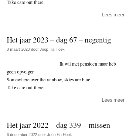
Take care out-there.
over
Lees meer
Het
jaar
Het jaar 2023 – dag 67 – negentig
2025
–
8 maart 2023
door
Joop Ha Hoek
dag
30
Ik wil met pensioen maar heb
–
geen opvolger.
toek
Somewhere over the rainbow, skies are blue.
Take care out-there.
over
Lees meer
Het
jaar
Het jaar 2022 – dag 339 – missen
2023
–
6 december 2022
door
Joop Ha Hoek