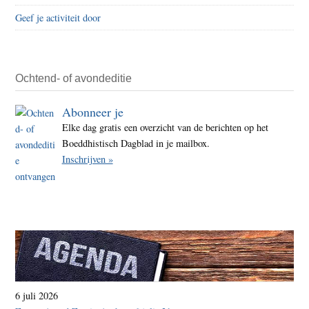
de
Geef je activiteit door
Lage
Land
–
29
Ochtend- of avondeditie
maar
Abonneer je
2016
Elke dag gratis een overzicht van de berichten op het
Boeddhistisch Dagblad in je mailbox.
Inschrijven »
6 juli 2026