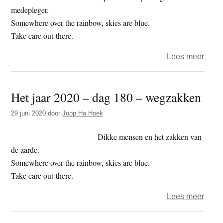
opab
medepleger.
Somewhere over the rainbow, skies are blue.
Take care out-there.
over
Lees meer
Het
jaar
Het jaar 2020 – dag 180 – wegzakken
2020
–
29 juni 2020
door
Joop Ha Hoek
dag
285
Dikke mensen en het zakken van
–
de aarde.
mede
Somewhere over the rainbow, skies are blue.
Take care out-there.
over
Lees meer
Het
jaar