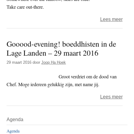
Take care out-there.
over
Lees meer
Het
jaar
Gooood-evening! boeddhisten in de
2018
Lage Landen – 29 maart 2016
–
de
29 maart 2016
door
Joop Ha Hoek
twee
dag-
Groot verdriet om de dood van
afgeh
Chef. Moge iedereen gelukkig zijn, met name jij.
vinge
over
Lees meer
Gooo
eveni
Primaire
Agenda
boed
Sidebar
in
Agenda