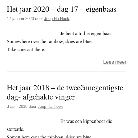
Het jaar 2020 – dag 17 – eigenbaas
2020
–
17 januari 2020
door
Joop Ha Hoek
dag
180
Je bent altijd je eigen baas.
–
Somewhere over the rainbow, skies are blue.
wegz
Take care out-there.
over
Lees meer
Het
jaar
Het jaar 2018 – de tweeënnegentigste
2020
dag- afgehakte vinger
–
dag
3 april 2018
door
Joop Ha Hoek
17
–
Er was een kippenboer die
eige
stotterde.
Somewhere over the rainbow, skies are blue.