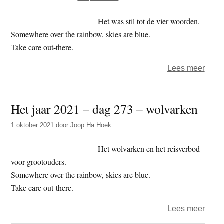
dag
67
Het was stil tot de vier woorden.
–
Somewhere over the rainbow, skies are blue.
negen
Take care out-there.
over
Lees meer
Het
jaar
Het jaar 2021 – dag 273 – wolvarken
2022
–
1 oktober 2021
door
Joop Ha Hoek
dag
339
Het wolvarken en het reisverbod
–
voor grootouders.
miss
Somewhere over the rainbow, skies are blue.
Take care out-there.
over
Lees meer
Het