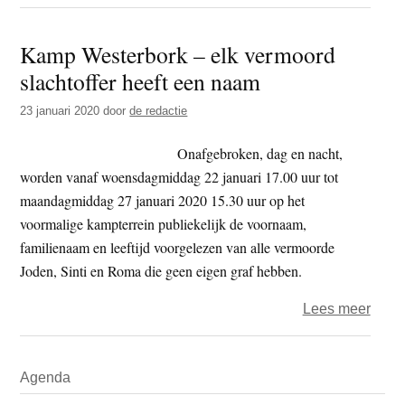
‘Na
de
Kamp Westerbork – elk vermoord
oorlo
slachtoffer heeft een naam
ware
hier
23 januari 2020
door
de redactie
zovee
lege
Onafgebroken, dag en nacht,
woni
worden vanaf woensdagmiddag 22 januari 17.00 uur tot
maandagmiddag 27 januari 2020 15.30 uur op het
voormalige kampterrein publiekelijk de voornaam,
familienaam en leeftijd voorgelezen van alle vermoorde
Joden, Sinti en Roma die geen eigen graf hebben.
over
Lees meer
Kam
West
Primaire
Agenda
–
Sidebar
elk