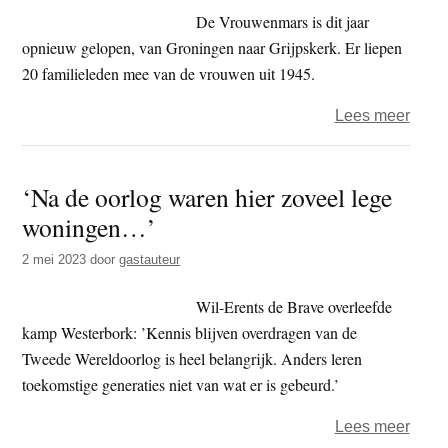
Lao
De Vrouwenmars is dit jaar
Zi
opnieuw gelopen, van Groningen naar Grijpskerk. Er liepen
20 familieleden mee van de vrouwen uit 1945.
over
Lees meer
Haik
–
‘Na de oorlog waren hier zoveel lege
Vrou
woningen…’
2 mei 2023
door
gastauteur
Wil-Erents de Brave overleefde
kamp Westerbork: ’Kennis blijven overdragen van de
Tweede Wereldoorlog is heel belangrijk. Anders leren
toekomstige generaties niet van wat er is gebeurd.’
over
Lees meer