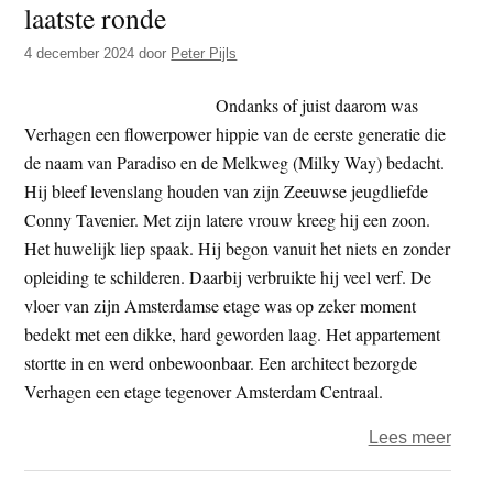
laatste ronde
t
e
e
s
4 december 2024
door
Peter Pijls
i
Ondanks of juist daarom was
t
Verhagen een flowerpower hippie van de eerste generatie die
e
de naam van Paradiso en de Melkweg (Milky Way) bedacht.
Hij bleef levenslang houden van zijn Zeeuwse jeugdliefde
Conny Tavenier. Met zijn latere vrouw kreeg hij een zoon.
Het huwelijk liep spaak. Hij begon vanuit het niets en zonder
opleiding te schilderen. Daarbij verbruikte hij veel verf. De
vloer van zijn Amsterdamse etage was op zeker moment
bedekt met een dikke, hard geworden laag. Het appartement
stortte in en werd onbewoonbaar. Een architect bezorgde
Verhagen een etage tegenover Amsterdam Centraal.
over
Lees meer
Peter