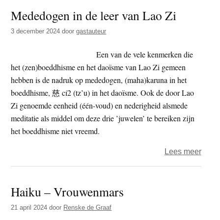
–
Mededogen in de leer van Lao Zi
In
het
3 december 2024
door
gastauteur
nach
van
Een van de vele kenmerken die
de
het (zen)boeddhisme en het daoïsme van Lao Zi gemeen
laats
hebben is de nadruk op mededogen, (maha)karuna in het
rond
boeddhisme, 慈 cí2 (tz’u) in het daoïsme. Ook de door Lao
Zi genoemde eenheid (één-voud) en nederigheid alsmede
meditatie als middel om deze drie ’juwelen’ te bereiken zijn
het boeddhisme niet vreemd.
over
Lees meer
Mede
in
Haiku – Vrouwenmars
de
leer
21 april 2024
door
Renske de Graaf
van