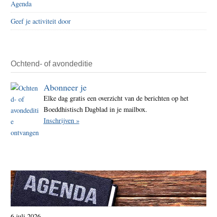
Agenda
verm
Geef je activiteit door
slach
heeft
een
naa
Ochtend- of avondeditie
Abonneer je
Elke dag gratis een overzicht van de berichten op het
Boeddhistisch Dagblad in je mailbox.
Inschrijven »
6 juli 2026