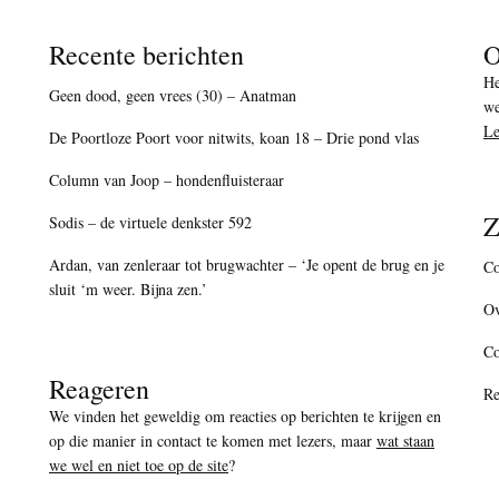
Recente berichten
O
He
Geen dood, geen vrees (30) – Anatman
we
Le
De Poortloze Poort voor nitwits, koan 18 – Drie pond vlas
Column van Joop – hondenfluisteraar
Z
Sodis – de virtuele denkster 592
Ardan, van zenleraar tot brugwachter – ‘Je opent de brug en je
Co
sluit ‘m weer. Bijna zen.’
Ov
C
Reageren
Re
We vinden het geweldig om reacties op berichten te krijgen en
op die manier in contact te komen met lezers, maar
wat staan
we wel en niet toe op de site
?