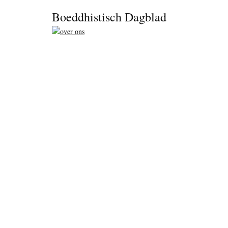
Footer
Boeddhistisch Dagblad