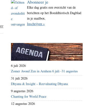
Abonneer je
i
Elke dag gratis een overzicht van de
t
berichten op het Boeddhistisch Dagblad
e
in je mailbox.
Inschrijven »
over
er
Het
jaar
2018
–
de
tweehonderdeneenendertigste
6 juli 2026
dag
Zomer Avond Zen in Arnhem 6 juli -31 augustus
–
31 juli 2026
verdriet
Dhyana & Insight – Reevaluating Dhyana
9 augustus 2026
Chanting for World Peace
12 augustus 2026