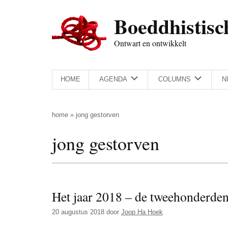
Door
Skip
Spring
Spring
Boeddhistisc
naar
to
naar
naar
de
secondary
de
de
Ontwart en ontwikkelt
hoofd
menu
eerste
voettekst
inhoud
sidebar
HOME
AGENDA
COLUMNS
N
home
»
jong gestorven
jong gestorven
Het jaar 2018 – de tweehonderden
20 augustus 2018
door
Joop Ha Hoek