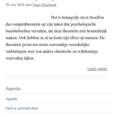
t
26 mei 2024
door
Kees Moerbeek
e
e
s
Het is belangrijk om te beseffen
i
dat complottheorieën op zijn minst drie psychologische
t
basisbehoeften vervullen, die deze theorieën zéér besmettelijk
e
maken. Ook hebben ze al na korte tijd effect op mensen. De
theorieën geven ten eerste eenvoudige oorzakelijke
verklaringen voor wat anders chaotische en willekeurige
voorvallen lijken.
over
Lees meer
Immu
tege
Primaire
Agenda
nepn
Sidebar
Agenda
Geef je activiteit door