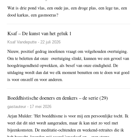
Wat is drie pond vlas, een oude jas, een droge plas, een lege tas, een
dood karkas, een gasmoeras?
Ksaf – De kunst van het geluk 1
Ksaf Vandeputte - 22 juli 2026
Nieuw, positief gedrag inoefenen vraagt om volgehouden overtuiging.
Om te beletten dat onze overtuiging slinkt, kunnen we een gevoel van
hoogdringendheid opwekken, als besef van onze eindigheid. De
uitdaging wordt dan dat we elk moment benutten om te doen wat goed
is voor onszelf en voor anderen.
Boeddhistische doeners en denkers – de serie (29)
gastauteur - 17 mei 2026
Arjan Mulder: 'Het boeddhisme is voor mij een persoonlijke tocht. Ik
weet dat dit niet wordt aangeraden, maar ik kan niet zo veel met
bijeenkomsten. De meditatie-ochtenden en weekend-retraites die ik
heb bezocht, leverden mij vooral 'ongeloof op – over starre