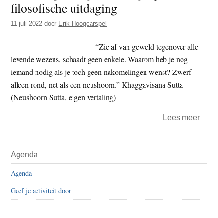
filosofische uitdaging
t
e
e
s
11 juli 2022
door
Erik Hoogcarspel
i
“Zie af van geweld tegenover alle
t
levende wezens, schaadt geen enkele. Waarom heb je nog
e
iemand nodig als je toch geen nakomelingen wenst? Zwerf
alleen rond, net als een neushoorn.” Khaggavisana Sutta
(Neushoorn Sutta, eigen vertaling)
over
Lees meer
Boek
–
Primaire
Agenda
Eenli
Sidebar
zijn,
Agenda
een
Geef je activiteit door
filos
uitda