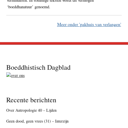
verminderen. In sommige teksten wordt dit vermogen
‘boeddhanatuur’ genoemd.
Meer onder 'pakhuis van verlangen'
Footer
Boeddhistisch Dagblad
Recente berichten
Over Antropologie 40 – Lijden
Geen dood, geen vrees (31) – Interzijn