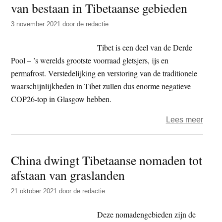
van bestaan in Tibetaanse gebieden
t
e
e
s
3 november 2021
door
de redactie
i
Tibet is een deel van de Derde
t
Pool – ’s werelds grootste voorraad gletsjers, ijs en
e
permafrost. Verstedelijking en verstoring van de traditionele
waarschijnlijkheden in Tibet zullen dus enorme negatieve
COP26-top in Glasgow hebben.
over
Lees meer
Tibe
–
China dwingt Tibetaanse nomaden tot
Chin
afstaan van graslanden
scha
midd
21 oktober 2021
door
de redactie
van
best
Deze nomadengebieden zijn de