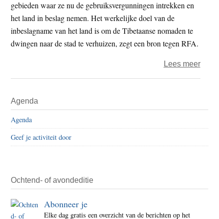
in
gebieden waar ze nu de gebruiksvergunningen intrekken en
Tibe
het land in beslag nemen. Het werkelijke doel van de
gebi
inbeslagname van het land is om de Tibetaanse nomaden te
dwingen naar de stad te verhuizen, zegt een bron tegen RFA.
over
Lees meer
Chin
dwing
Primaire
Agenda
Tibe
Sidebar
noma
Agenda
tot
Geef je activiteit door
afsta
van
gras
Ochtend- of avondeditie
Abonneer je
Elke dag gratis een overzicht van de berichten op het