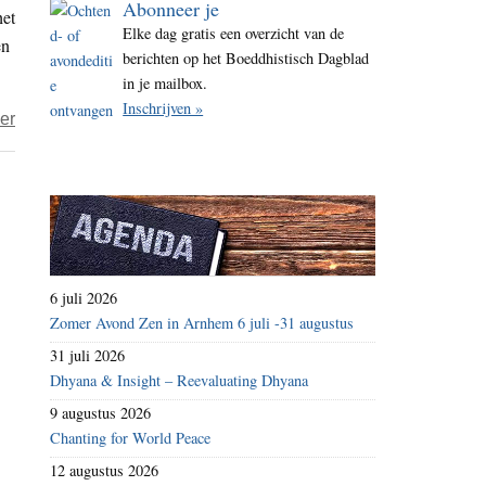
Abonneer je
het
i
Elke dag gratis een overzicht van de
en
t
berichten op het Boeddhistisch Dagblad
e
in je mailbox.
Inschrijven »
over
er
Sri
Lanka
laat
gedetineerden
vrij
om
6 juli 2026
besmetting
Zomer Avond Zen in Arnhem 6 juli -31 augustus
met
31 juli 2026
coronavirus
Dhyana & Insight – Reevaluating Dhyana
te
9 augustus 2026
voorkomen
Chanting for World Peace
12 augustus 2026