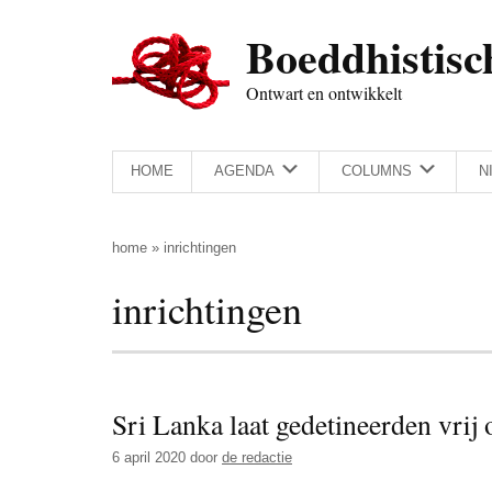
Door
Skip
Spring
Spring
Boeddhistisc
naar
to
naar
naar
de
secondary
de
de
Ontwart en ontwikkelt
hoofd
menu
eerste
voettekst
inhoud
sidebar
HOME
AGENDA
COLUMNS
N
home
»
inrichtingen
inrichtingen
Sri Lanka laat gedetineerden vri
6 april 2020
door
de redactie