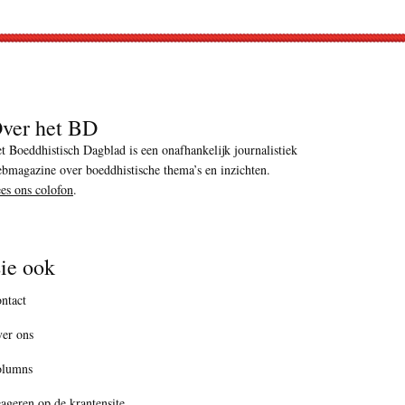
ver het BD
t Boeddhistisch Dagblad is een onafhankelijk journalistiek
bmagazine over boeddhistische thema’s en inzichten.
es ons colofon
.
ie ook
ntact
er ons
olumns
ageren op de krantensite