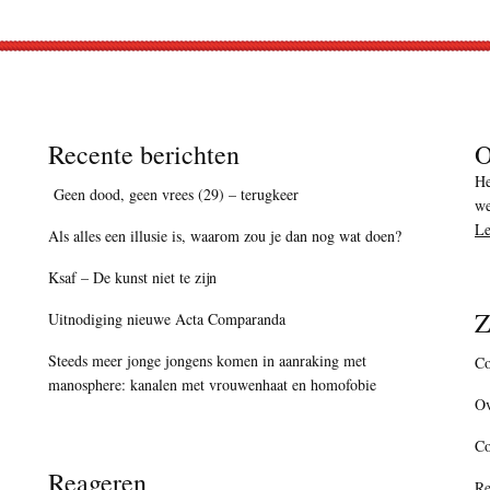
Recente berichten
O
He
Geen dood, geen vrees (29) – terugkeer
we
Le
Als alles een illusie is, waarom zou je dan nog wat doen?
Ksaf – De kunst niet te zijn
Z
Uitnodiging nieuwe Acta Comparanda
Steeds meer jonge jongens komen in aanraking met
Co
manosphere: kanalen met vrouwenhaat en homofobie
Ov
C
Reageren
Re