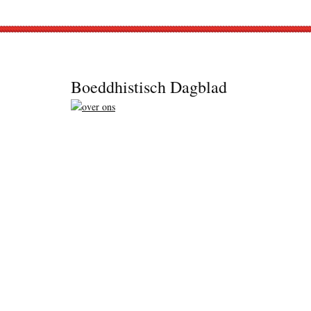
Footer
Boeddhistisch Dagblad