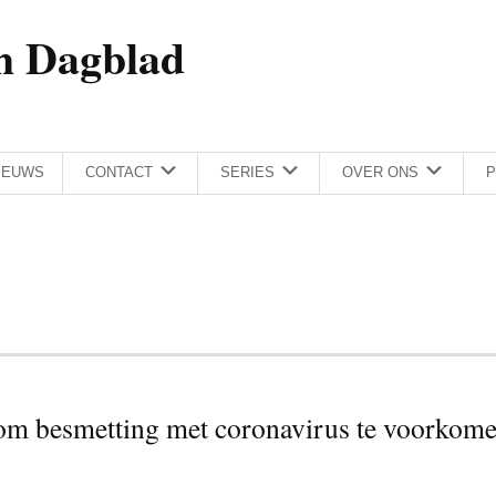
h Dagblad
IEUWS
CONTACT
SERIES
OVER ONS
P
j om besmetting met coronavirus te voorkom