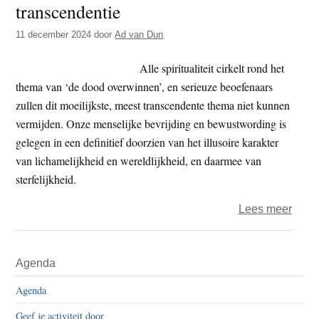
transcendentie
t
e
e
s
11 december 2024
door
Ad van Dun
i
Alle spiritualiteit cirkelt rond het
t
thema van ‘de dood overwinnen’, en serieuze beoefenaars
e
zullen dit moeilijkste, meest transcendente thema niet kunnen
vermijden. Onze menselijke bevrijding en bewustwording is
gelegen in een definitief doorzien van het illusoire karakter
van lichamelijkheid en wereldlijkheid, en daarmee van
sterfelijkheid.
over
Lees meer
Welk
in
Primaire
Agenda
de
Sidebar
kraa
Agenda
van
Geef je activiteit door