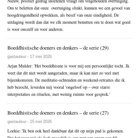
Nieuw, positief gedrag inoefenen vraagt om volgehouden overtuiging.
Om te beletten dat onze overtuiging slinkt, kunnen we een gevoel van
hoogdringendheid opwekken, als besef van onze eindigheid. De
uitdaging wordt dan dat we elk moment benutten om te doen wat goed
is voor onszelf en voor anderen.
Boeddhistische doeners en denkers – de serie (29)
gastauteur - 17 mei 2026
Arjan Mulder: 'Het boeddhisme is voor mij een persoonlijke tocht. Ik
weet dat dit niet wordt aangeraden, maar ik kan niet zo veel met
bijeenkomsten. De meditatie-ochtenden en weekend-retraites die ik
heb bezocht, leverden mij vooral 'ongeloof op – over starre
interpretaties en rituelen, met weinig ruimte voor gesprek.'
Boeddhistische doeners en denkers – de serie (27)
gastauteur - 15 mei 2026
Loekie: 'Ik ben ook heel dankbaar dat dit op mijn pad is gekomen.
Dat het voor mij als leek mogelijk is om met een groep van 60