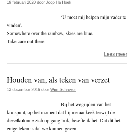
19 februari 2020
door
Joop Ha Hoek
krijg
‘U moet mij helpen mijn vader te
vinden’.
Somewhere over the rainbow, skies are blue.
Take care out-there.
over
Lees meer
Het
jaar
Houden van, als teken van verzet
2020
–
13 december 2016
door
Wim Schrever
dag
50
Bij het wegrijden van het
–
kruispunt, op het moment dat hij me aankeek terwijl de
papak
dieselkolonne zich op gang trok, besefte ik het. Dat dit het
enige teken is dat we kunnen geven.