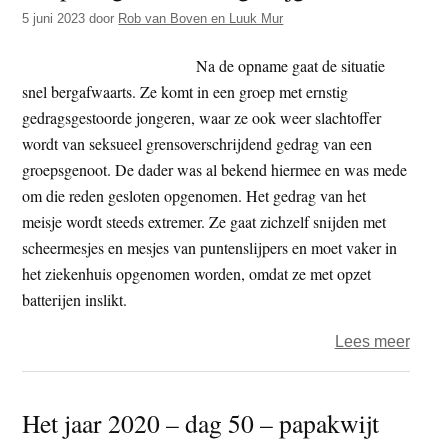
t
5 juni 2023
door
Rob van Boven en Luuk Mur
e
e
s
Na de opname gaat de situatie
i
snel bergafwaarts. Ze komt in een groep met ernstig
t
gedragsgestoorde jongeren, waar ze ook weer slachtoffer
e
wordt van seksueel grensoverschrijdend gedrag van een
groepsgenoot. De dader was al bekend hiermee en was mede
om die reden gesloten opgenomen. Het gedrag van het
meisje wordt steeds extremer. Ze gaat zichzelf snijden met
scheermesjes en mesjes van puntenslijpers en moet vaker in
het ziekenhuis opgenomen worden, omdat ze met opzet
batterijen inslikt.
over
Lees meer
Hulp
vrag
Het jaar 2020 – dag 50 – papakwijt
en
dwan