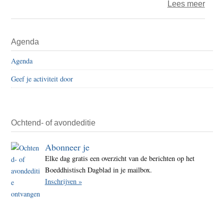
over
Lees meer
Houd
van,
Primaire
Agenda
als
Sidebar
teken
Agenda
van
Geef je activiteit door
verze
Ochtend- of avondeditie
Abonneer je
Elke dag gratis een overzicht van de berichten op het
Boeddhistisch Dagblad in je mailbox.
Inschrijven »