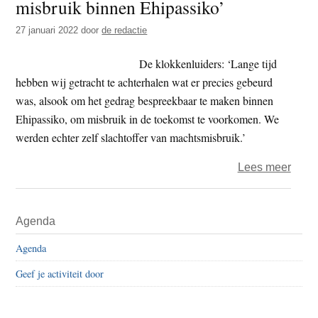
misbruik binnen Ehipassiko’
–
27 januari 2022
door
de redactie
‘ik
heb
De klokkenluiders: ‘Lange tijd
gelee
hebben wij getracht te achterhalen wat er precies gebeurd
van
was, alsook om het gedrag bespreekbaar te maken binnen
mijn
Ehipassiko, om misbruik in de toekomst te voorkomen. We
foute
werden echter zelf slachtoffer van machtsmisbruik.’
over
Lees meer
Vier
klokk
Primaire
Agenda
make
Sidebar
zich
Agenda
beke
Geef je activiteit door
–
‘erke
openl