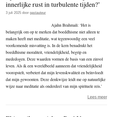
innerlijke rust in turbulente tijden?’
t
e
e
s
3 juli 2025
door
gastauteur
i
Ajahn Brahmali: ‘Het is
t
belangrijk om op te merken dat boeddhisme niet alleen te
e
maken heeft met meditatie, wat tegenwoordig een veel
voorkomende misvatting is. In de kern benadrukt het
boeddhisme moraliteit, vriendelijkheid, begrip en
mededogen. Deze waarden vormen de basis van een zinvol
leven. Als ik een wereldbeeld aanneem dat vriendelijkheid
vooropstelt, verbetert dat mijn levenskwaliteit en beïnvloedt
dat mijn gewoonten. Deze denkwijze leidt me op natuurlijke
wijze naar meditatie als onderdeel van mijn spirituele reis.’
over
Lees meer
Ajah
Brah