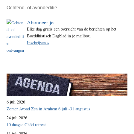
het
Ochtend- of avondeditie
misbr
Abonneer je
binn
Elke dag gratis een overzicht van de berichten op het
Ehipa
Boeddhistisch Dagblad in je mailbox.
Inschrijven »
6 juli 2026
Zomer Avond Zen in Arnhem 6 juli -31 augustus
24 juli 2026
10 daagse Chöd retreat
31 juli 2026