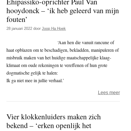
Ehipassiko-oprichter Paul Van
–
hooydonck – ‘ik heb geleerd van mijn
‘Hoe
vind
fouten’
je
28 januari 2022
door
Joop Ha Hoek
innerl
rust
‘Aan hen die vanuit rancune of
in
haat opblazen om te beschadigen, bekladden, manipuleren of
turbu
misbruik maken van het huidige maatschappelijke klaag-
tijden
klimaat om oude rekeningen te vereffenen of hun grote
dogmatische gelijk te halen:
Ik ga niet mee in jullie verhaal.’
over
Lees meer
Ehipa
opric
Vier klokkenluiders maken zich
Paul
bekend – ‘erken openlijk het
Van
hooy