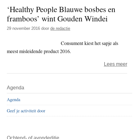
t
‘Healthy People Blauwe bosbes en
e
e
s
framboos’ wint Gouden Windei
i
29 november 2016
door
de redactie
t
e
Consument kiest het sapje als
meest misleidende product 2016.
over
Lees meer
‘Heal
Peop
Primaire
Agenda
Blau
Sidebar
bosb
Agenda
en
Geef je activiteit door
framb
wint
Goud
Wind
Ochtend- of avondeditie