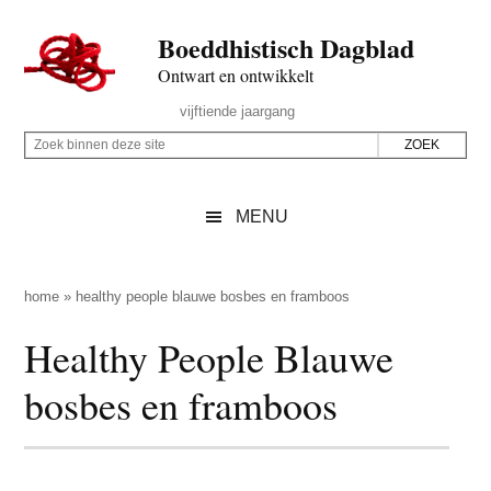
Door
Skip
Spring
Spring
Boeddhistisch Dagblad
naar
to
naar
naar
de
secondary
de
de
Ontwart en ontwikkelt
hoofd
menu
eerste
voettekst
Header
vijftiende jaargang
inhoud
sidebar
Rechts
Z
Z
o
o
e
e
MENU
k
k
b
o
i
p
home
»
healthy people blauwe bosbes en framboos
n
d
Healthy People Blauwe
n
e
e
z
bosbes en framboos
n
e
d
s
e
i
z