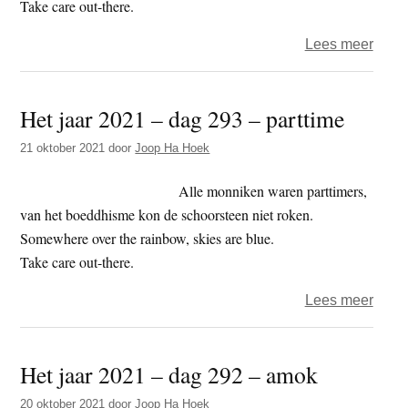
boed
Take care out-there.
over
Lees meer
Het
jaar
Het jaar 2021 – dag 293 – parttime
2022
–
21 oktober 2021
door
Joop Ha Hoek
dag
62
Alle monniken waren parttimers,
–
van het boeddhisme kon de schoorsteen niet roken.
dood
Somewhere over the rainbow, skies are blue.
Take care out-there.
over
Lees meer
Het
jaar
Het jaar 2021 – dag 292 – amok
2021
–
20 oktober 2021
door
Joop Ha Hoek