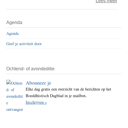
over
Lees meer
Het
jaar
Primaire
Agenda
2019
Sidebar
–
Agenda
dag
Geef je activiteit door
240
–
onde
Ochtend- of avondeditie
Abonneer je
Elke dag gratis een overzicht van de berichten op het
Boeddhistisch Dagblad in je mailbox.
Inschrijven »