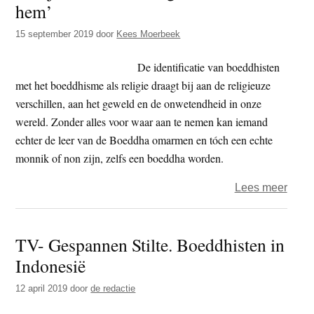
hem’
t
e
e
s
15 september 2019
door
Kees Moerbeek
i
De identificatie van boeddhisten
t
met het boeddhisme als religie draagt bij aan de religieuze
e
verschillen, aan het geweld en de onwetendheid in onze
wereld. Zonder alles voor waar aan te nemen kan iemand
echter de leer van de Boeddha omarmen en tóch een echte
monnik of non zijn, zelfs een boeddha worden.
over
Lees meer
‘Als
je
TV- Gespannen Stilte. Boeddhisten in
de
Indonesië
Boed
tegen
12 april 2019
door
de redactie
dood