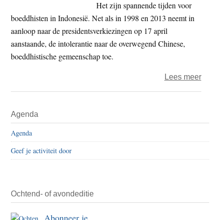
hem’
Het zijn spannende tijden voor
boeddhisten in Indonesië. Net als in 1998 en 2013 neemt in
aanloop naar de presidentsverkiezingen op 17 april
aanstaande, de intolerantie naar de overwegend Chinese,
boeddhistische gemeenschap toe.
over
Lees meer
TV-
Gesp
Primaire
Agenda
Stilte
Sidebar
Boed
Agenda
in
Geef je activiteit door
Indon
Ochtend- of avondeditie
Abonneer je