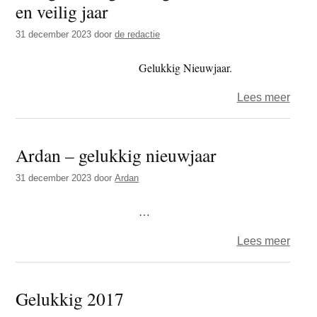
en veilig jaar
t
e
e
s
31 december 2023
door
de redactie
i
Gelukkig Nieuwjaar.
t
e
over
Lees meer
Een
gezo
Ardan – gelukkig nieuwjaar
geluk
en
31 december 2023
door
Ardan
vree
en
…
veilig
over
Lees meer
jaar
Arda
–
Gelukkig 2017
geluk
nieuw