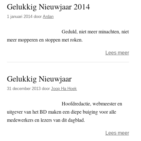
Gelukkig Nieuwjaar 2014
2015
1 januari 2014
door
Ardan
Geduld, niet meer minachten, niet
meer mopperen en stoppen met roken.
over
Lees meer
Geluk
Nieu
Gelukkig Nieuwjaar
2014
31 december 2013
door
Joop Ha Hoek
Hoofdredactie, webmeester en
uitgever van het BD maken een diepe buiging voor alle
medewerkers en lezers van dit dagblad.
over
Lees meer
Geluk