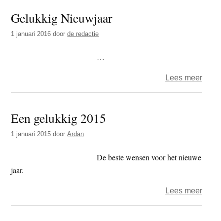
heb
Gelukkig Nieuwjaar
een
droo
1 januari 2016
door
de redactie
vand
…
over
Lees meer
Geluk
Nieu
Een gelukkig 2015
1 januari 2015
door
Ardan
De beste wensen voor het nieuwe
jaar.
over
Lees meer
Een
geluk