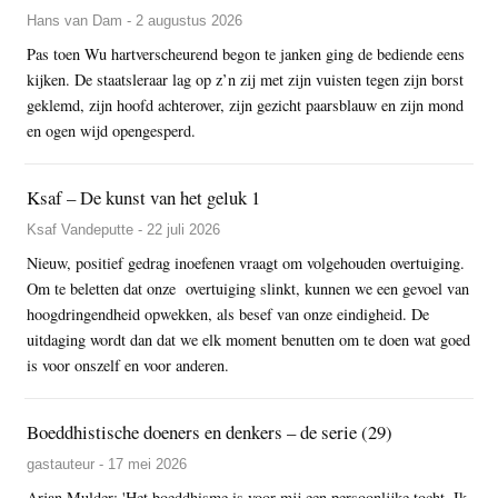
Hans van Dam - 2 augustus 2026
Pas toen Wu hartverscheurend begon te janken ging de bediende eens
kijken. De staatsleraar lag op z’n zij met zijn vuisten tegen zijn borst
geklemd, zijn hoofd achterover, zijn gezicht paarsblauw en zijn mond
en ogen wijd opengesperd.
Ksaf – De kunst van het geluk 1
Ksaf Vandeputte - 22 juli 2026
Nieuw, positief gedrag inoefenen vraagt om volgehouden overtuiging.
Om te beletten dat onze overtuiging slinkt, kunnen we een gevoel van
hoogdringendheid opwekken, als besef van onze eindigheid. De
uitdaging wordt dan dat we elk moment benutten om te doen wat goed
is voor onszelf en voor anderen.
Boeddhistische doeners en denkers – de serie (29)
gastauteur - 17 mei 2026
Arjan Mulder: 'Het boeddhisme is voor mij een persoonlijke tocht. Ik