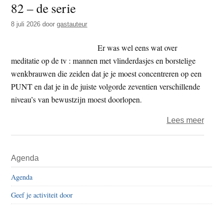
82 – de serie
t
e
e
s
8 juli 2026
door
gastauteur
i
Er was wel eens wat over
t
meditatie op de tv : mannen met vlinderdasjes en borstelige
e
wenkbrauwen die zeiden dat je je moest concentreren op een
PUNT en dat je in de juiste volgorde zeventien verschillende
niveau’s van bewustzijn moest doorlopen.
over
Lees meer
Boedd
doen
Primaire
Agenda
en
Sidebar
denk
Agenda
82
Geef je activiteit door
–
de