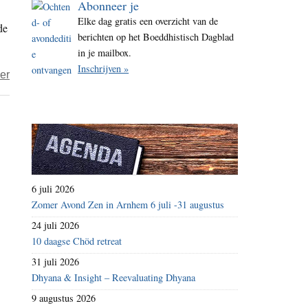
Abonneer je
i
Elke dag gratis een overzicht van de
de
t
berichten op het Boeddhistisch Dagblad
e
in je mailbox.
Inschrijven »
over
er
Vertrouwen
werkt
wel
–
Resultaten
van
6 juli 2026
de
Zomer Avond Zen in Arnhem 6 juli -31 augustus
experimenten
24 juli 2026
met
10 daagse Chöd retreat
regelvrije
31 juli 2026
bijstand
Dhyana & Insight – Reevaluating Dhyana
bekend
9 augustus 2026