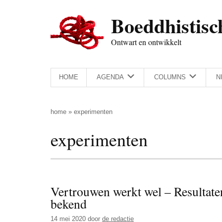
Door
Skip
Spring
Spring
Boeddhistisc
naar
to
naar
naar
de
secondary
de
de
Ontwart en ontwikkelt
hoofd
menu
eerste
voettekst
inhoud
sidebar
HOME
AGENDA
COLUMNS
N
home
»
experimenten
experimenten
Vertrouwen werkt wel – Resultaten
bekend
14 mei 2020
door
de redactie