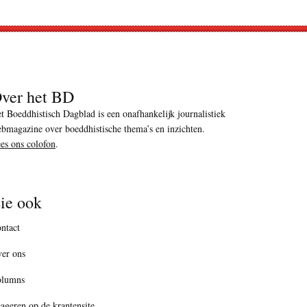
ver het BD
t Boeddhistisch Dagblad is een onafhankelijk journalistiek
bmagazine over boeddhistische thema’s en inzichten.
es ons colofon
.
ie ook
ntact
er ons
olumns
ageren op de krantensite