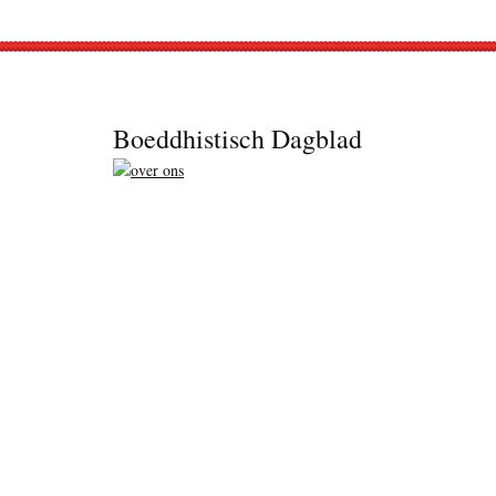
Footer
Boeddhistisch Dagblad