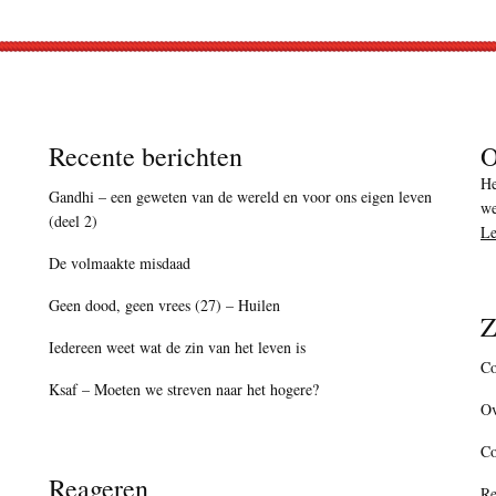
Recente berichten
O
He
Gandhi – een geweten van de wereld en voor ons eigen leven
we
(deel 2)
Le
De volmaakte misdaad
Geen dood, geen vrees (27) – Huilen
Z
Iedereen weet wat de zin van het leven is
Co
Ksaf – Moeten we streven naar het hogere?
Ov
C
Reageren
Re