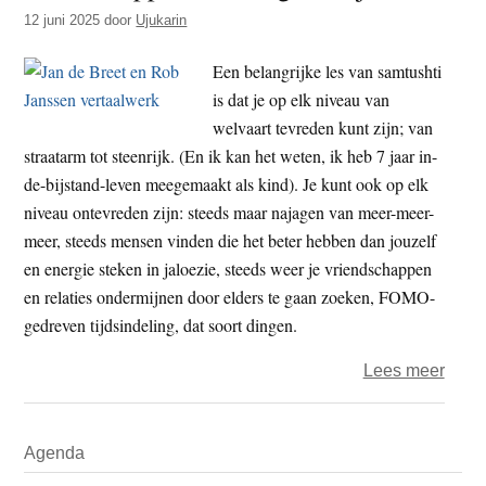
t
12 juni 2025
door
Ujukarin
e
e
s
Een belangrijke les van samtushti
i
is dat je op elk niveau van
t
welvaart tevreden kunt zijn; van
e
straatarm tot steenrijk. (En ik kan het weten, ik heb 7 jaar in-
de-bijstand-leven meegemaakt als kind). Je kunt ook op elk
niveau ontevreden zijn: steeds maar najagen van meer-meer-
meer, steeds mensen vinden die het beter hebben dan jouzelf
en energie steken in jaloezie, steeds weer je vriendschappen
en relaties ondermijnen door elders te gaan zoeken, FOMO-
gedreven tijdsindeling, dat soort dingen.
over
Lees meer
Bood
der
Primaire
Agenda
verga
Sidebar