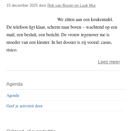
t
15 december 2025
door
Rob van Boven en Luuk Mur
e
e
s
We zitten aan een keukentafel.
i
De telefoon ligt klaar, scherm naar boven – wachtend op een
t
mail, een besluit, een bericht. De vrouw tegenover me is
e
moeder van een kleuter. In het dossier is zij vooral: casus,
risico.
over
Lees meer
Is
Muis
Primaire
Agenda
ook
Sidebar
mee
Agenda
Geef je activiteit door