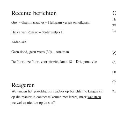
Recente berichten
O
He
Guy – dhammazaadjes – Heilzaam versus onheilzaam
we
Le
Haiku van Renske – Stadstuintjes II
Ardan-Ah!
Z
Geen dood, geen vrees (30) – Anatman
De Poortloze Poort voor nitwits, koan 18 – Drie pond vlas
Co
Ov
C
Reageren
We vinden het geweldig om reacties op berichten te krijgen en
Re
op die manier in contact te komen met lezers, maar
wat staan
we wel en niet toe op de site
?