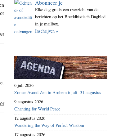
Abonneer je
 en
i
Elke dag gratis een overzicht van de
or
t
berichten op het Boeddhistisch Dagblad
e
in je mailbox.
Inschrijven »
over
er
‘Twee
jonge
Tibetanen
(16)
steken
e.
zichzelf
6 juli 2026
in
Zomer Avond Zen in Arnhem 6 juli -31 augustus
brand
9 augustus 2026
over
er
in
Chanting for World Peace
Het
Ngaba’
12 augustus 2026
jaar
Wandering the Way of Perfect Wisdom
2017
17 augustus 2026
–