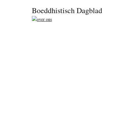
Footer
Boeddhistisch Dagblad