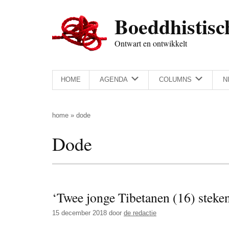
Door
Skip
Spring
Spring
Boeddhistisc
naar
to
naar
naar
de
secondary
de
de
Ontwart en ontwikkelt
hoofd
menu
eerste
voettekst
inhoud
sidebar
HOME
AGENDA
COLUMNS
N
home
»
dode
Dode
‘Twee jonge Tibetanen (16) steken
15 december 2018
door
de redactie