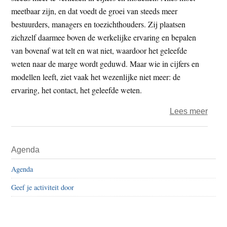
Spirit
meetbaar zijn, en dat voedt de groei van steeds meer
en
bestuurders, managers en toezichthouders. Zij plaatsen
de
zichzelf daarmee boven de werkelijke ervaring en bepalen
binn
van bovenaf wat telt en wat niet, waardoor het geleefde
van
weten naar de marge wordt geduwd. Maar wie in cijfers en
de
modellen leeft, ziet vaak het wezenlijke niet meer: de
mens
ervaring, het contact, het geleefde weten.
over
Lees meer
De
ziel
Primaire
Agenda
en
Sidebar
de
Agenda
chip
Geef je activiteit door
7
–
Wete