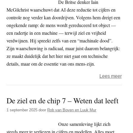
De Britse denker Iain
McGilchrist waarschuwt dat AI deze reductie tot cijfers en
controle nog verder kan doordrijven. Volgens hem dreigt een
ongekende ramp: de mens wordt gereduceerd tot object —
een radertje in een machine — terwijl ziel en vrijheid
verdwijnen. Hij spreekt zelfs van een “machinale dood”.
Zijn waarschuwing is radicaal, maar juist daarom belangrijk:
ze maakt duidelijk dat het hier niet gaat om technische
details, maar om de essentie van ons mens-zijn.
over
Lees meer
De
ziel
De ziel en de chip 7 – Weten dat leeft
en
de
1 september 2025
door
Rob van Boven en Luuk Mur
chip
(8)
Onze samenleving lijkt zich
–
steeds meer te verliezen in cijfers en modellen. Alles moet