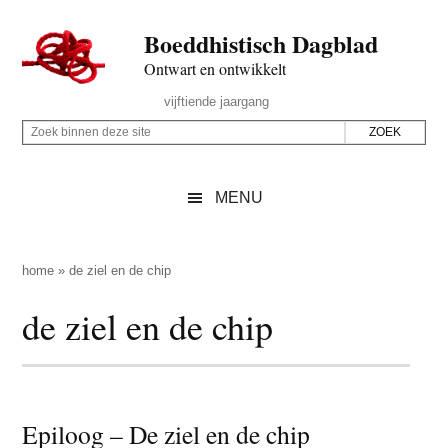
Door
Skip
Spring
Spring
Boeddhistisch Dagblad
naar
to
naar
naar
de
secondary
de
de
Ontwart en ontwikkelt
hoofd
menu
eerste
voettekst
Header
vijftiende jaargang
inhoud
sidebar
Rechts
Z
Z
o
o
e
e
MENU
k
k
b
o
i
p
home
»
de ziel en de chip
n
d
de ziel en de chip
n
e
e
z
n
e
d
s
e
Epiloog – De ziel en de chip
i
z