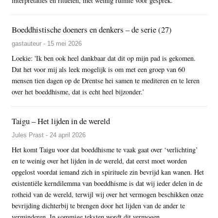
interpretaties en rituelen, met weinig ruimte voor gesprek.'
Boeddhistische doeners en denkers – de serie (27)
gastauteur - 15 mei 2026
Loekie: 'Ik ben ook heel dankbaar dat dit op mijn pad is gekomen.
Dat het voor mij als leek mogelijk is om met een groep van 60
mensen tien dagen op de Drentse hei samen te mediteren en te leren
over het boeddhisme, dat is echt heel bijzonder.’
Taigu – Het lijden in de wereld
Jules Prast - 24 april 2026
Het komt Taigu voor dat boeddhisme te vaak gaat over ‘verlichting’
en te weinig over het lijden in de wereld, dat eerst moet worden
opgelost voordat iemand zich in spirituele zin bevrijd kan wanen. Het
existentiële kerndilemma van boeddhisme is dat wij ieder delen in de
rotheid van de wereld, terwijl wij over het vermogen beschikken onze
bevrijding dichterbij te brengen door het lijden van de ander te
verminderen. In sommige teksten wordt dit vermogen