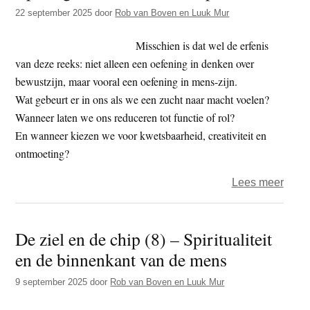
t
22 september 2025
door
Rob van Boven en Luuk Mur
e
e
s
Misschien is dat wel de erfenis
i
van deze reeks: niet alleen een oefening in denken over
t
bewustzijn, maar vooral een oefening in mens-zijn.
e
Wat gebeurt er in ons als we een zucht naar macht voelen?
Wanneer laten we ons reduceren tot functie of rol?
En wanneer kiezen we voor kwetsbaarheid, creativiteit en
ontmoeting?
over
Lees meer
Epilo
–
De ziel en de chip (8) – Spiritualiteit
De
en de binnenkant van de mens
ziel
en
9 september 2025
door
Rob van Boven en Luuk Mur
de
chip