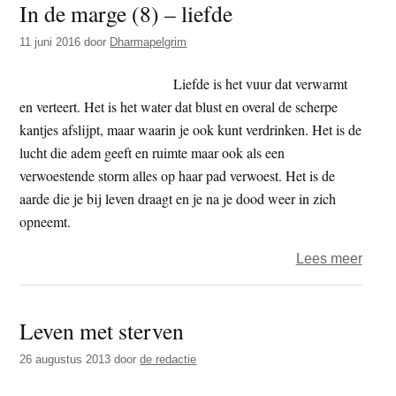
In de marge (8) – liefde
marg
(8)
11 juni 2016
door
Dharmapelgrim
–
liefde
Liefde is het vuur dat verwarmt
en verteert. Het is het water dat blust en overal de scherpe
kantjes afslijpt, maar waarin je ook kunt verdrinken. Het is de
lucht die adem geeft en ruimte maar ook als een
verwoestende storm alles op haar pad verwoest. Het is de
aarde die je bij leven draagt en je na je dood weer in zich
opneemt.
over
Lees meer
In
de
Leven met sterven
marg
(8)
26 augustus 2013
door
de redactie
–
liefde