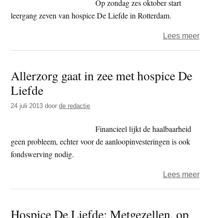
Op zondag zes oktober start
leergang zeven van hospice De Liefde in Rotterdam.
over
Lees meer
Leve
met
Allerzorg gaat in zee met hospice De
sterv
Liefde
24 juli 2013
door
de redactie
Financieel lijkt de haalbaarheid
geen probleem, echter voor de aanloopinvesteringen is ook
fondswerving nodig.
over
Lees meer
Aller
gaat
Hospice De Liefde: Metgezellen, op
in