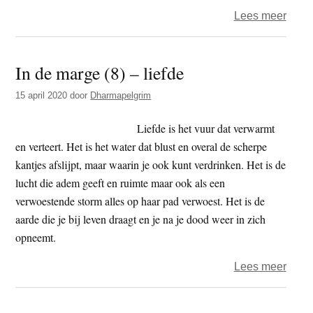
van
over
Lees meer
onsc
We
waar
sterv
In de marge (8) – liefde
elke
dag
15 april 2020
door
Dharmapelgrim
een
beet
Liefde is het vuur dat verwarmt
en verteert. Het is het water dat blust en overal de scherpe
kantjes afslijpt, maar waarin je ook kunt verdrinken. Het is de
lucht die adem geeft en ruimte maar ook als een
verwoestende storm alles op haar pad verwoest. Het is de
aarde die je bij leven draagt en je na je dood weer in zich
opneemt.
over
Lees meer
In
de