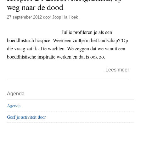
weg naar de dood
zee
met
27 september 2012
door
Joop Ha Hoek
hosp
De
Jullie profileren je als een
Liefd
boeddhistisch hospice. Weer een zuiltje in het landschap?‘Op
die vraag zat ik al te wachten. We zeggen dat we vanuit een
boeddhistische inspiratie werken en dat is ook zo.
over
Lees meer
Hosp
De
Primaire
Agenda
Liefd
Sidebar
Metge
Agenda
op
Geef je activiteit door
weg
naar
de