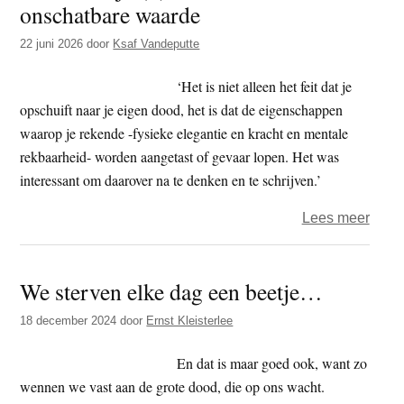
onschatbare waarde
t
e
e
s
22 juni 2026
door
Ksaf Vandeputte
i
‘Het is niet alleen het feit dat je
t
opschuift naar je eigen dood, het is dat de eigenschappen
e
waarop je rekende -fysieke elegantie en kracht en mentale
rekbaarheid- worden aangetast of gevaar lopen. Het was
interessant om daarover na te denken en te schrijven.’
over
Lees meer
Iets
over
We sterven elke dag een beetje…
tijd
(3)
18 december 2024
door
Ernst Kleisterlee
–
aftak
En dat is maar goed ook, want zo
is
wennen we vast aan de grote dood, die op ons wacht.