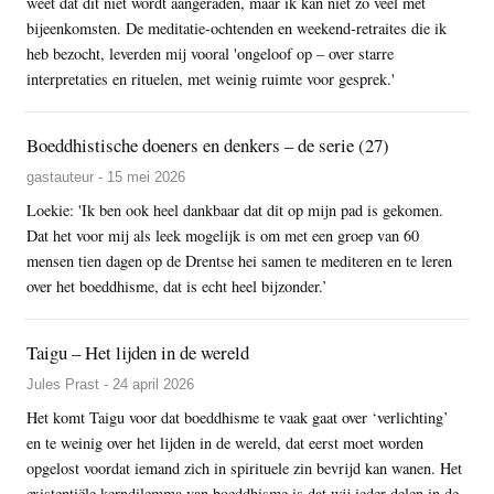
weet dat dit niet wordt aangeraden, maar ik kan niet zo veel met
bijeenkomsten. De meditatie-ochtenden en weekend-retraites die ik
heb bezocht, leverden mij vooral 'ongeloof op – over starre
interpretaties en rituelen, met weinig ruimte voor gesprek.'
Boeddhistische doeners en denkers – de serie (27)
gastauteur - 15 mei 2026
Loekie: 'Ik ben ook heel dankbaar dat dit op mijn pad is gekomen.
Dat het voor mij als leek mogelijk is om met een groep van 60
mensen tien dagen op de Drentse hei samen te mediteren en te leren
over het boeddhisme, dat is echt heel bijzonder.’
Taigu – Het lijden in de wereld
Jules Prast - 24 april 2026
Het komt Taigu voor dat boeddhisme te vaak gaat over ‘verlichting’
en te weinig over het lijden in de wereld, dat eerst moet worden
opgelost voordat iemand zich in spirituele zin bevrijd kan wanen. Het
existentiële kerndilemma van boeddhisme is dat wij ieder delen in de