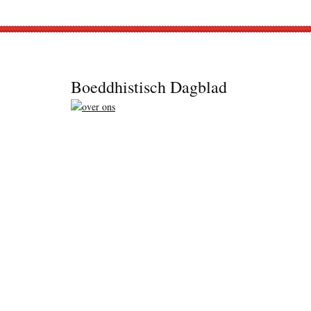
Footer
Boeddhistisch Dagblad