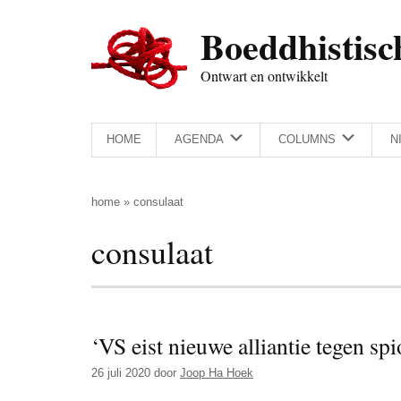
Door
Skip
Spring
Spring
Boeddhistisc
naar
to
naar
naar
de
secondary
de
de
Ontwart en ontwikkelt
hoofd
menu
eerste
voettekst
inhoud
sidebar
HOME
AGENDA
COLUMNS
N
home
»
consulaat
consulaat
‘VS eist nieuwe alliantie tegen s
26 juli 2020
door
Joop Ha Hoek