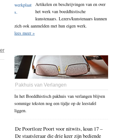
Artikelen en beschrijvingen van en over
congresleden
november
het werk van boeddhistische
pleiten
2016
kunstenaars. Lezers/kunstenaars kunnen
voor
zich ook aanmelden met hun eigen werk.
VS-
lees meer »
consulaat
in
over
er
Lhasa
Vertoning
‘Free
China’
in
Pakhuis van Verlangen
Hamburgs
In het Boeddhistisch pakhuis van verlangen blijven
centrum
sommige teksten nog een tijdje op de leestafel
afgelast
liggen.
De Poortloze Poort voor nitwits, koan 17 –
De staatsleraar die drie keer zijn bediende