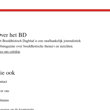
ver het BD
t Boeddhistisch Dagblad is een onafhankelijk journalistiek
bmagazine over boeddhistische thema’s en inzichten.
es ons colofon
.
ie ook
ntact
er ons
olumns
ageren op de krantensite