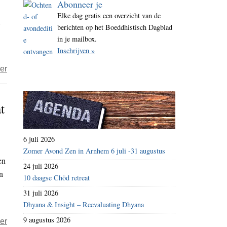
Abonneer je
i
Elke dag gratis een overzicht van de
n
t
berichten op het Boeddhistisch Dagblad
e
in je mailbox.
Inschrijven »
over
er
‘VS
eist
t
nieuwe
alliantie
tegen
6 juli 2026
spion
Zomer Avond Zen in Arnhem 6 juli -31 augustus
en
en
24 juli 2026
n
onderdrukker
10 daagse Chöd retreat
China’
31 juli 2026
Dhyana & Insight – Reevaluating Dhyana
9 augustus 2026
over
er