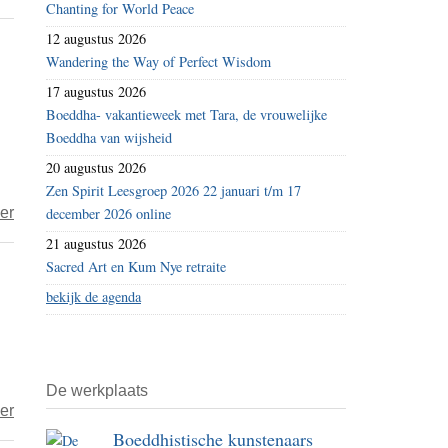
Chanting for World Peace
Wetsvoorstel
12 augustus 2026
–
Wandering the Way of Perfect Wisdom
‘Amerikaans
17 augustus 2026
consulaat
Boeddha- vakantieweek met Tara, de vrouwelijke
in
Boeddha van wijsheid
Lhasa
20 augustus 2026
voordat
Zen Spirit Leesgroep 2026 22 januari t/m 17
China
over
er
december 2026 online
nieuw
Gooood-
21 augustus 2026
consulaat
evening!
Sacred Art en Kum Nye retraite
in
boeddhisten
bekijk de agenda
de
in
VS
de
mag
Lage
openen’
De werkplaats
Landen
over
er
–
Amerikaanse
Boeddhistische kunstenaars
4