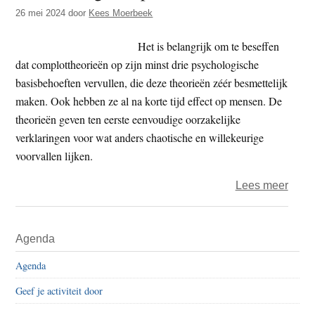
t
26 mei 2024
door
Kees Moerbeek
e
e
s
Het is belangrijk om te beseffen
i
dat complottheorieën op zijn minst drie psychologische
t
basisbehoeften vervullen, die deze theorieën zéér besmettelijk
e
maken. Ook hebben ze al na korte tijd effect op mensen. De
theorieën geven ten eerste eenvoudige oorzakelijke
verklaringen voor wat anders chaotische en willekeurige
voorvallen lijken.
over
Lees meer
Immu
tege
Primaire
Agenda
nepn
Sidebar
Agenda
Geef je activiteit door