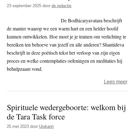
t
23 september 2025
door
de redactie
e
e
s
De Bodhicaryavatara beschrijft
i
de manier waarop we een warm hart en een helder hoofd
t
kunnen ontwikkelen. Hoe moet je je trainen om verlichting te
e
bereiken ten behoeve van jezelf en alle anderen? Shantideva
beschrijft in deze poëtisch tekst het verloop van zijn eigen
proces en welke contemplaties oefeningen en meditaties hij
behulpzaam vond.
over
Lees meer
Boek
–
Spirituele wedergeboorte: welkom bij
Bodhi
de Tara Task force
25 mei 2023
door
Ujukarin