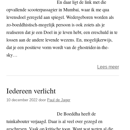
En daar ligt de link met die
opvallende scooterpassagier in Mumbai, waar ik me qua
levensdoel geregeld aan spiegel. Wedergeboren worden als
zo-boeddhistisch-mogelijk persoon is ook zoiets als je
realiseren dat je een Doel in je leven hebt, een ereschuld in te
lossen aan de andere levende wezens. En, mogelijkerwijs,
dat je een positieve vorm wordt van de ghostrider-in-the-
sky…
over
Lees meer
Spiri
wede
Iedereen verlicht
welk
bij
10 december 2022
door
Paul de Jager
de
Tara
De Boeddha heeft de
Task
tuinkabouter verjaagd. Daar is al veel over gezegd en
force
geschreven. Vaak op kritische toon. Want wat weten al die