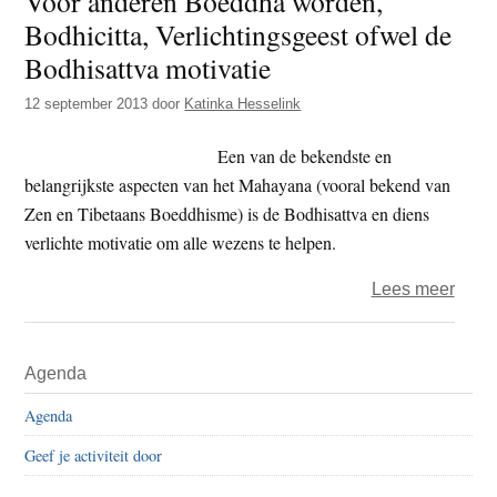
Voor anderen Boeddha worden,
Bodhicitta, Verlichtingsgeest ofwel de
–
medi
Bodhisattva motivatie
op
12 september 2013
door
Katinka Hesselink
gelij
Een van de bekendste en
belangrijkste aspecten van het Mahayana (vooral bekend van
Zen en Tibetaans Boeddhisme) is de Bodhisattva en diens
verlichte motivatie om alle wezens te helpen.
over
Lees meer
Voor
ande
Primaire
Agenda
Boed
Sidebar
word
Agenda
Bodhi
Geef je activiteit door
Verli
ofwel