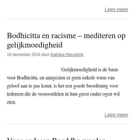
over
Lees meer
Bodhi
en
Bodhicitta en racisme – mediteren op
raci
gelijkmoedigheid
–
medi
14 december 2014
door
Katinka Hesselink
op
gelij
Gelijkmoedigheid is de basis
voor Bodhicitta, en aangezien er geen enkele vorm van
geloof aan te pas komt, is het een goede beoefening voor
iedereen die de vooroordelen in hun geest onder ogen wil
zien.
over
Lees meer
Bodhi
en
raci