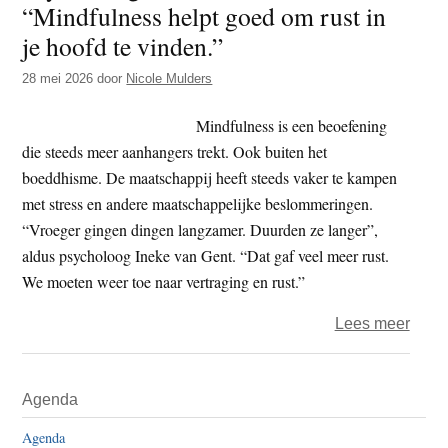
“Mindfulness helpt goed om rust in
t
e
je hoofd te vinden.”
e
s
i
28 mei 2026
door
Nicole Mulders
t
Mindfulness is een beoefening
e
die steeds meer aanhangers trekt. Ook buiten het
boeddhisme. De maatschappij heeft steeds vaker te kampen
met stress en andere maatschappelijke beslommeringen.
“Vroeger gingen dingen langzamer. Duurden ze langer”,
aldus psycholoog Ineke van Gent. “Dat gaf veel meer rust.
We moeten weer toe naar vertraging en rust.”
over
Lees meer
Psyc
Ineke
Primaire
Agenda
van
Sidebar
Gent:
Agenda