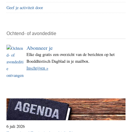
“Mind
Geef je activiteit door
helpt
goed
om
rust
Ochtend- of avondeditie
in
Abonneer je
je
Elke dag gratis een overzicht van de berichten op het
hoof
Boeddhistisch Dagblad in je mailbox.
te
Inschrijven »
vinde
6 juli 2026